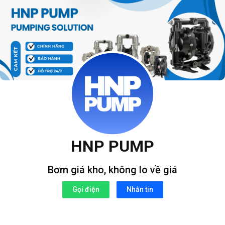
Bỏ
qua
nội
dung
HNP PUMP
Bơm giá kho, không lo về giá
Gọi điện
Nhắn tin