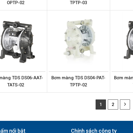
OPTP-02
TPTP-03
màng TDS DS06-AAT-
Bơm màng TDS DS04-PAT-
Bơm màn
TATS-02
TPTP-02
1
2
ẩm nổi bật
Chính sách công ty