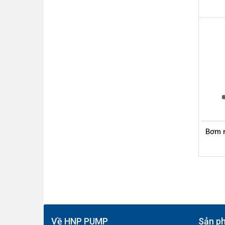
Bơm 
Về HNP PUMP
Sản ph