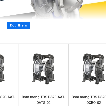
Đọc thêm
áp vận chuyển chất lỏng hiệu quả, tin cậy cho nhiều ngành côn
n tiên tiến từ thương hiệu TDS Đài Loan, model DS10-SAT-TST
vượt trội và hiệu suất ổn định, đảm bảo an toàn và năng suất t
ợc chế tạo từ Inox 316 cho thân bơm, kết hợp màng và bi bằ
mẽ và độ bền bỉ cao.
-TSTS-02
S20-AAT-
Bơm màng TDS DS20-AAT-
Bơm màng TDS DS20
Bơm màng TDS DS10-SAT-TSTS-02
2
OATS-02
OOBO-02