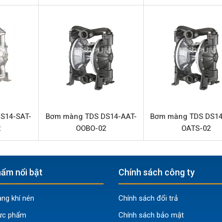
DS10-SAT-TSTS-02
Bơm màng khí nén
TDS Đài Loan
Inox 316
180 lít/phút
8.3 bar
3/8” (Kết nối ren)
S14-SAT-
Bơm màng TDS DS14-AAT-
Bơm màng TDS DS14
2
OOBO-02
OATS-02
1” (Kết nối ren)
Nhôm
PTFE (Teflon)
ẩm nổi bật
Chính sách công ty
PTFE (Teflon)
g khí nén
Chính sách đổi trả
Inox 316
ực phẩm
Chính sách bảo mật
Inox 316