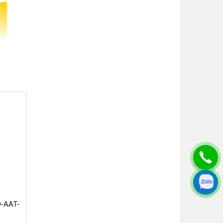
g nghiệp
S-02 đặc
rong môi
ng PTFE
-AAT-