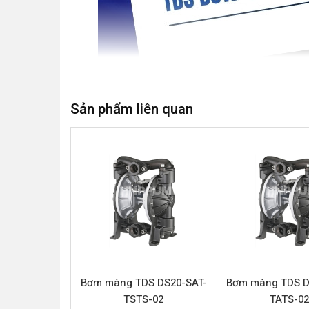
Sản phẩm liên quan
Bơm màng TDS DS10-SAT-TSTS-02
là giải ph
đòi hỏi khắt khe. Với thiết kế bơm màng khí né
biệt nổi bật nhờ khả năng tương thích vật liệu 
trường làm việc khắc nghiệt. Sản phẩm này đư
(Teflon), mang lại khả năng kháng hóa chất mạnh 
Thông số kỹ thuật TDS DS10-SAT
Bơm màng TDS DS20-SAT-
Bơm màng TDS D
Tên sản phẩm
TSTS-02
TATS-0