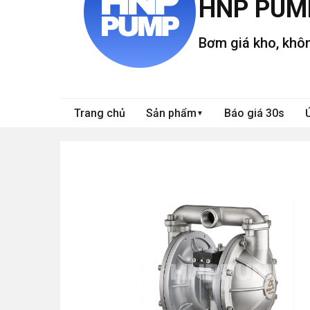
HNP PUM
Bơm giá kho, khôn
Trang chủ
Sản phẩm
Báo giá 30s
▼