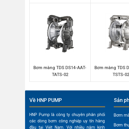
Model
Loại bơm
Thương hiệu
Chất liệu thân bơm
Lưu lượng tối đa
Áp lực tối đa
Đường cấp khí
Bơm màng TDS DS14-AAT-
Bơm màng TDS D
TATS-02
TSTS-0
Đầu hút và đẩy
Phần trung tâm
Màng
Về HNP PUMP
Sản ph
Bi
HNP Pump là công ty chuyên phân phối
Bơm màn
Đế bi
các dòng bơm công nghiệp uy tín hàng
Bơm th
Lồng bi
đầu tại Việt Nam. Với nhiều năm kinh