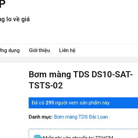
P
g lo về giá
Ứng dụng
Giới thiệu
Liên hệ
Bơm màng TDS DS10-SAT-
TSTS-02
Đã có
295
người xem sản phẩm này.
Danh mục:
Bơm màng TDS Đài Loan