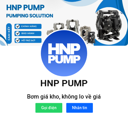
Bỏ
qua
nội
dung
HNP PUMP
Bơm giá kho, không lo về giá
Gọi điện
Nhắn tin