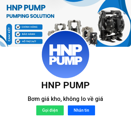
Bỏ
qua
nội
dung
HNP PUMP
Bơm giá kho, không lo về giá
Gọi điện
Nhắn tin