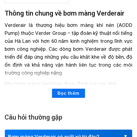
Thông tin chung về bơm màng Verderair
Verderair là thương hiệu bơm màng khí nén (AODD
Pump) thuộc Verder Group – tập đoàn kỹ thuật nổi tiếng
của Hà Lan với hơn 60 năm kinh nghiệm trong lĩnh vực
bơm công nghiệp. Các dòng bơm Verderair được phát
triển để đáp ứng những yêu cầu khắt khe về độ bền, độ
ổn định và khả năng vận hành liên tục trong các môi
trường công nghiệp nặng.
Máy bơm màng Verderair được đánh giá cao nhờ:
Đọc thêm
Hiệu suất bơm mạnh mẽ, hoạt động ổn định ngay cả
với chất lỏng có độ nhớt cao, hóa chất đậm đặc hoặc
chất rắn lẫn trong chất bơm.
Câu hỏi thường gặp
Công nghệ van khí tiên tiến, giảm rung, hạn chế đóng
băng, tăng tuổi thọ màng và tối ưu lưu lượng.
Vật liệu đa dạng (PP, PVDF, Aluminium, SS316…) phù
Bơm màng Verderair có xuất xứ từ đâu?
▼