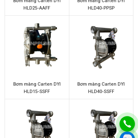
Bơm màng Carten DYI
Bơm màng Carten DYI
HLD25-AAFF
HLD40-PPSP
Vật liệu màng bơm
Santoprene
Vật liệu bi
Santoprene
Vật liệu đế bi
Santoprene
Kích thước chất rắn qua bơm tối đa
6~8 mm
Đặc điểm nổi bật DYI HLD50-PPSP
Bơm màng Carten DYI HLD50-PPSP được chế tạo để
đáp ứng yêu cầu khắc nghiệt của ngành công nghiệp,
Bơm màng Carten DYI
Bơm màng Carten DYI
tích hợp nhiều ưu điểm kỹ thuật giúp tối ưu hóa hiệu suất
HLD15-SSFF
HLD40-SSFF
và độ bền:
Chống ăn mòn vượt trội:
Thân bơm bằng nhựa
Polypropylene kết hợp với màng, bi và đế bi
Santoprene cung cấp khả năng kháng hóa chất mạnh
mẽ, lý tưởng cho việc bơm axit, kiềm nhẹ và nhiều
dung môi công nghiệp.