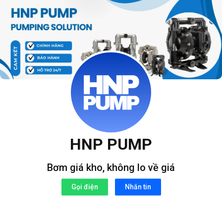
Bỏ
qua
nội
dung
HNP PUMP
Bơm giá kho, không lo về giá
Gọi điện
Nhắn tin