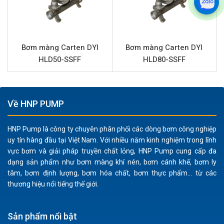
Xử lý chất rắn hiệu quả:
Với khả năng bơm chất rắn
có kích thước lên đến 6-8mm, bơm màng DYI HLD50-
PPSP xử lý tốt bùn loãng, men gốm/sứ và các dung
dịch có hạt lơ lửng mà không bị tắc nghẽn hay hư hại.
Bơm màng Carten DYI
Bơm màng Carten DYI
Vận hành an toàn và linh hoạt:
Là bơm màng khí nén,
HLD50-SSFF
HLD80-SSFF
sản phẩm không sử dụng động cơ điện, loại bỏ nguy
cơ cháy nổ trong môi trường dễ cháy. Khả năng chạy
khô mà không hư hại và tự mồi giúp đơn giản hóa quá
Về HNP PUMP
trình vận hành và bảo trì.
Độ bền cao:
Phần trung tâm bằng nhôm tăng cường
HNP Pump là công ty chuyên phân phối các dòng bơm công nghiệp
độ cứng cáp cho cấu trúc, trong khi vật liệu
uy tín hàng đầu tại Việt Nam. Với nhiều năm kinh nghiệm trong lĩnh
vực bơm và giải pháp truyền chất lỏng, HNP Pump cung cấp đa
Santoprene cho các bộ phận tiếp xúc chất lỏng đảm
dạng sản phẩm như bơm màng khí nén, bơm cánh khế, bơm ly
bảo tuổi thọ lâu dài và khả năng chống mài mòn tốt.
tâm, bơm định lượng, bơm hóa chất, bơm thực phẩm... từ các
Lưu lượng và áp lực ổn định:
Với lưu lượng tối đa 350
thương hiệu nổi tiếng thế giới.
lít/phút và áp lực 7 bar, bơm đáp ứng hiệu quả nhu
cầu chuyển chất lỏng trong các quy trình công
Sản phẩm nổi bật
nghiệp vừa và nhỏ.