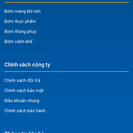
Kết nối tiêu chuẩn:
Đầu hút và đẩy 2 inch với kết nối
Bơm màng khí nén
mặt bích giúp tích hợp dễ dàng vào các hệ thống
đường ống hiện có.
Bơm thực phẩm
Bơm thùng phuy
Ứng dụng sản phẩm DYI HLD50-PPSP
Bơm cánh khế
Khả năng linh hoạt và độ bền hóa học của
Bơm màng
Carten
DYI HLD50-PPSP cho phép nó được ứng dụng
rộng rãi trong nhiều ngành công nghiệp:
Chính sách công ty
Ngành Hóa chất:
Vận chuyển hóa chất ăn mòn
(axit/kiềm nhẹ), dung môi công nghiệp, chất tẩy rửa
Chính sách đổi trả
nặng, hóa chất xử lý bề mặt, hóa chất dệt nhuộm.
Chính sách bảo mật
Ngành Xử lý nước/Nước thải:
Bơm bùn loãng, nước
Điều khoản chung
thải công nghiệp.
Ngành Sơn & Mực in:
Chuyển mực in, sơn công
Chính sách bảo hành
nghiệp nhẹ, nhũ tương polymer.
Ngành Thực phẩm & Đồ uống (chọn lọc):
Bơm gel