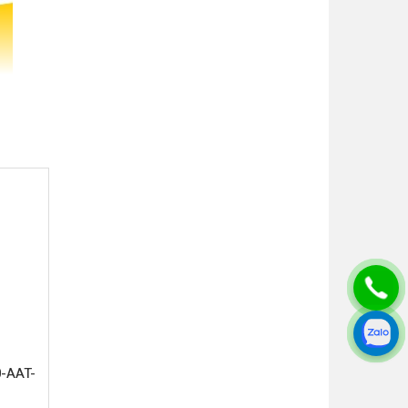
hiết kế
iệu Inox
 đối cho
n về khả
-AAT-