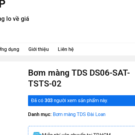
P
g lo về giá
Ứng dụng
Giới thiệu
Liên hệ
Bơm màng TDS DS06-SAT-
TSTS-02
Đã có
303
người xem sản phẩm này.
Danh mục:
Bơm màng TDS Đài Loan