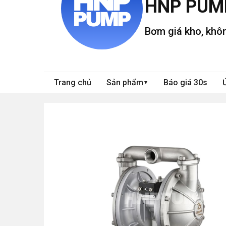
HNP PUM
Bơm giá kho, khôn
Trang chủ
Sản phẩm
Báo giá 30s
▼