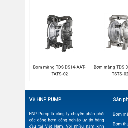
Tên sản phẩm
Model
Loại bơm
Thương hiệu
Chất liệu thân bơm
Lưu lượng tối đa
Áp lực tối đa
Bơm màng TDS DS14-AAT-
Bơm màng TDS D
TATS-02
TSTS-0
Đường cấp khí
Đầu hút và đẩy
Phần trung tâm
Về HNP PUMP
Sản ph
Màng
HNP Pump là công ty chuyên phân phối
Bơm màn
Bi
các dòng bơm công nghiệp uy tín hàng
Bơm th
Đế bi
đầu tại Việt Nam. Với nhiều năm kinh