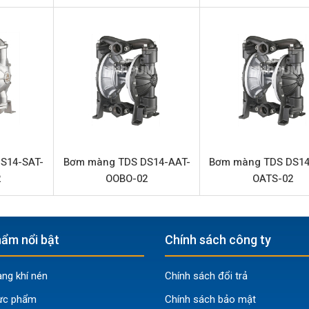
Bơm màng TDS DS06-SAT-TSTS-02
TDS DS06-SAT-TSTS-02
Bơm màng khí nén
TDS Đài Loan
Inox 316
90 lít/phút
8.3 bar
S14-SAT-
Bơm màng TDS DS14-AAT-
Bơm màng TDS DS14
2
OOBO-02
OATS-02
1/4” (Kết nối ren)
3/4” (Kết nối ren)
Nhôm
ẩm nổi bật
Chính sách công ty
PTFE (Teflon)
g khí nén
Chính sách đổi trả
PTFE (Teflon)
ực phẩm
Chính sách bảo mật
Inox 316