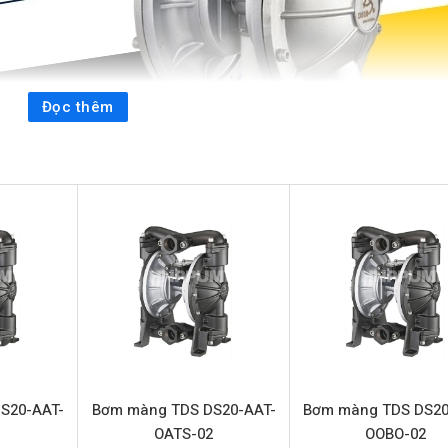
Đọc thêm
ơm màng khí nén cao cấp từ thương hiệu TDS Đài Loan, được t
trong môi trường công nghiệp khắc nghiệt. Với cấu tạo từ vật l
 vượt trội, khả năng chống ăn mòn hiệu quả và an toàn tuyệt
-TSTS-02
a bơm màng TDS DS06-SAT-TSTS-02, cung cấp cái nhìn tổng qua
S20-AAT-
Bơm màng TDS DS20-AAT-
Bơm màng TDS DS20
2
OATS-02
OOBO-02