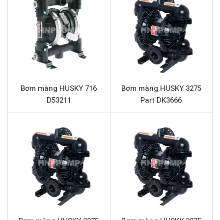
đáp ứng yêu cầu khắt khe của nhiều ngành sản xuất.
Thông số kỹ thuật HUSKY 2150 Part
DF29GG
Tên sản phẩm
Bơm màng HUSKY 2150 Part DF29GG
Model
HUSKY 2150 Part DF29GG
Bơm màng HUSKY 716
Bơm màng HUSKY 3275
Loại bơm
Bơm màng khí nén
D53211
Part DK3666
Thương hiệu
HUSKY
Chất liệu thân bơm
Nhựa Polypropylene
Lưu lượng tối đa
568 L/phút
Áp lực tối đa
8.4 bar
Đường cấp khí
1/2” (Kết nối ren)
Đầu hút và đẩy
2″ (Kết nối mặt bích)
Phần trung tâm
Nhôm