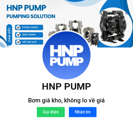
Bỏ
qua
nội
dung
HNP PUMP
Bơm giá kho, không lo về giá
Gọi điện
Nhắn tin