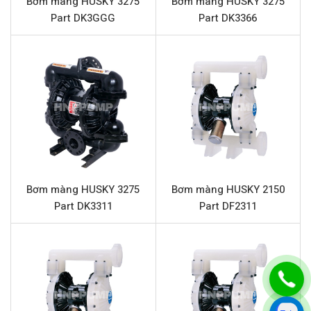
Bơm màng HUSKY 3275
Bơm màng HUSKY 3275
Vật liệu màng
Geolast
Part DK3GGG
Part DK3366
Vật liệu bi
Geolast
Vật liệu đế bi
Nhựa Polypropylene
Chất rắn qua bơm tối đa
6.3 mm
Đặc điểm nổi bật HUSKY 2150 Part
DF29GG
Bơm màng HUSKY
2150 Part DF29GG được kỹ sư công
nghiệp đánh giá cao nhờ những đặc tính vượt trội, tối ưu
Bơm màng HUSKY 3275
Bơm màng HUSKY 2150
Part DK3311
Part DF2311
hóa hiệu quả vận hành và tuổi thọ sản phẩm:
Khả năng tương thích hóa chất cao:
Thân bơm bằng
nhựa Polypropylene kết hợp với màng và bi bằng
Geolast mang lại khả năng kháng ăn mòn tuyệt vời,
phù hợp cho việc bơm nhiều loại hóa chất mạnh.
Độ bền và ổn định:
Phần trung tâm bằng nhôm gia