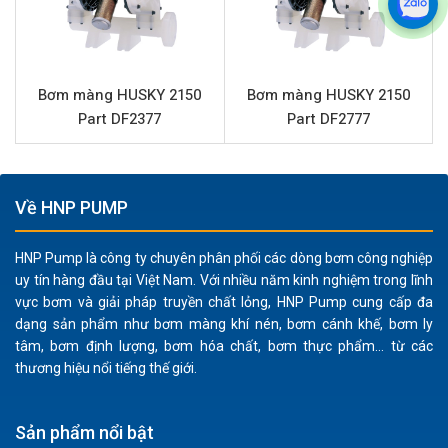
tăng độ chắc chắn, đảm bảo bơm hoạt động bền bỉ
trong môi trường công nghiệp liên tục và áp lực cao.
Xử lý đa dạng chất lỏng:
Với khả năng xử lý chất rắn
Bơm màng HUSKY 2150
Bơm màng HUSKY 2150
có kích thước lên đến 6.3 mm, bơm dễ dàng vận
Part DF2377
Part DF2777
chuyển các chất lỏng có độ nhớt cao, chứa hạt rắn,
bùn loãng mà không gây tắc nghẽn hay hư hỏng.
An toàn khi vận hành:
Là bơm màng khí nén, HUSKY
Về HNP PUMP
2150 Part DF29GG không sinh nhiệt, không có động
cơ điện, giảm thiểu rủi ro cháy nổ khi bơm các chất
lỏng dễ bay hơi hoặc dễ cháy.
HNP Pump là công ty chuyên phân phối các dòng bơm công nghiệp
uy tín hàng đầu tại Việt Nam. Với nhiều năm kinh nghiệm trong lĩnh
Dễ dàng bảo trì:
Thiết kế đơn giản, ít chi tiết chuyển
vực bơm và giải pháp truyền chất lỏng, HNP Pump cung cấp đa
động, giúp việc kiểm tra và thay thế linh kiện trở nên
dạng sản phẩm như bơm màng khí nén, bơm cánh khế, bơm ly
nhanh chóng, tiết kiệm thời gian và chi phí bảo
tâm, bơm định lượng, bơm hóa chất, bơm thực phẩm... từ các
dưỡng.
thương hiệu nổi tiếng thế giới.
Ứng dụng sản phẩm HUSKY 2150 Part
Sản phẩm nổi bật
DF29GG