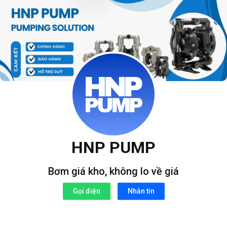
Bỏ
qua
nội
dung
HNP PUMP
Bơm giá kho, không lo về giá
Gọi điện
Nhắn tin