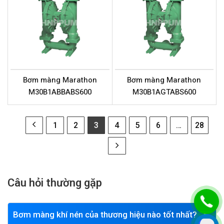
Bơm màng Marathon
Bơm màng Marathon
M30B1ABBABS600
M30B1AGTABS600
1
2
3
4
5
6
…
28
Câu hỏi thường gặp
Bơm màng khí nén của thương hiệu nào tốt nhất?
▼