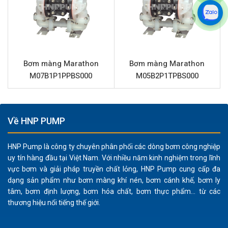
phần vỏ bơm làm từ nhựa Polypropylene, kết hợp với
màng PTFE (Teflon) và bi PTFE, giúp bơm chống lại
sự ăn mòn từ hầu hết các loại axit, bazơ, dung môi và
hóa chất độc hại.
Vận hành an toàn trong môi trường dễ cháy nổ:
Là
Bơm màng Marathon
Bơm màng Marathon
loại bơm màng khí nén, Marathon M05B2P2TPBS000
M07B1P1PPBS000
M05B2P1TPBS000
không sử dụng động cơ điện, loại bỏ nguy cơ phát
sinh tia lửa điện, lý tưởng cho việc chuyển chất lỏng
dễ cháy hoặc trong khu vực có yêu cầu phòng chống
Về HNP PUMP
cháy nổ nghiêm ngặt.
Xử lý chất lỏng chứa hạt rắn hiệu quả:
Với khả năng
HNP Pump là công ty chuyên phân phối các dòng bơm công nghiệp
cho phép chất rắn có kích thước lên đến 3mm đi qua,
uy tín hàng đầu tại Việt Nam. Với nhiều năm kinh nghiệm trong lĩnh
bơm phù hợp cho các ứng dụng có chất lỏng lẫn tạp
vực bơm và giải pháp truyền chất lỏng, HNP Pump cung cấp đa
dạng sản phẩm như bơm màng khí nén, bơm cánh khế, bơm ly
chất hoặc huyền phù.
tâm, bơm định lượng, bơm hóa chất, bơm thực phẩm... từ các
Độ bền cao và bảo trì đơn giản:
Màng backup
thương hiệu nổi tiếng thế giới.
Santoprene tăng cường độ bền và tuổi thọ cho màng
PTFE chính. Thiết kế bơm màng khí nén đơn giản, ít