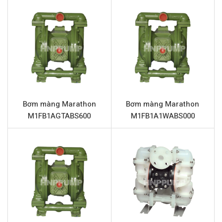
mang lại độ tin cậy cao khi xử lý nhiều loại hóa chất ăn
mòn, mài mòn và nguy hiểm.
Thông số kỹ thuật Marathon
M05B2P2TPBS000
Tên sản phẩm
Bơm màng Marathon M05B2P2
Model
Marathon M05B2P2TPBS000
Bơm màng Marathon
Bơm màng Marathon
Loại bơm
Bơm màng khí nén
M1FB1AGTABS600
M1FB1A1WABS000
Thương hiệu
Marathon
Chất liệu vỏ
Nhựa Polypropylene
Lưu lượng tối đa
52 Lít/phút
Áp lực tối đa
7 Bar
Đường cấp khí
1/4” (Kết nối ren)
Đầu hút và đẩy
1/2” (Kết nối ren)