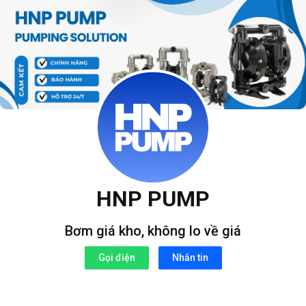
Bỏ
qua
nội
dung
HNP PUMP
Bơm giá kho, không lo về giá
Gọi điện
Nhắn tin