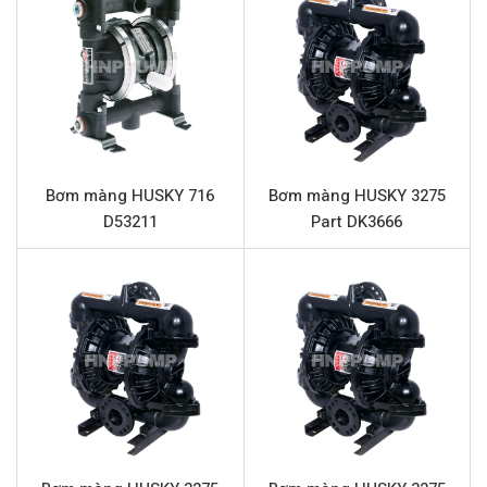
Thông số kỹ thuật HUSKY 2150 Part
DF2888
Tên sản phẩm
Bơm màng HUSKY 2150 Pa
Model
HUSKY 2150 Part DF2888
Loại bơm
Bơm màng khí nén
Bơm màng HUSKY 716
Bơm màng HUSKY 3275
Thương hiệu
HUSKY
D53211
Part DK3666
Chất liệu thân bơm
Nhựa Polypropylene
Chất liệu phần trung tâm
Nhôm
Chất liệu màng
FKM (Fluoroelastomer)
Chất liệu bi
FKM (Fluoroelastomer)
Chất liệu đế bi
FKM (Fluoroelastomer)
Lưu lượng tối đa
568 l/phút
Áp lực tối đa
8.4 bar