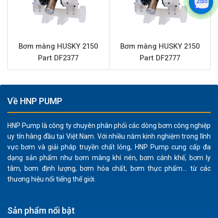
Part DF2888 không sử dụng điện, giảm thiểu rủi ro
cháy nổ trong môi trường dễ bay hơi hoặc có nguy cơ
cháy nổ cao.
Bơm màng HUSKY 2150
Bơm màng HUSKY 2150
Khả năng xử lý chất rắn:
Bơm có thể xử lý các chất
Part DF2377
Part DF2777
lỏng chứa hạt rắn với kích thước lên đến 6.3 mm, lý
tưởng cho bùn, nước thải hoặc các ứng dụng có cặn.
Thiết kế chắc chắn:
Phần trung tâm bằng nhôm đảm
Về HNP PUMP
bảo độ bền cơ học và tuổi thọ hoạt động lâu dài.
Lắp đặt và bảo dưỡng dễ dàng:
Kết nối tiêu chuẩn
HNP Pump là công ty chuyên phân phối các dòng bơm công nghiệp
(đường cấp khí 1/2” ren, đầu hút/đẩy 2” mặt bích)
uy tín hàng đầu tại Việt Nam. Với nhiều năm kinh nghiệm trong lĩnh
giúp quá trình lắp đặt và tích hợp vào hệ thống hiện
vực bơm và giải pháp truyền chất lỏng, HNP Pump cung cấp đa
có trở nên đơn giản.
dạng sản phẩm như bơm màng khí nén, bơm cánh khế, bơm ly
tâm, bơm định lượng, bơm hóa chất, bơm thực phẩm... từ các
Ứng dụng sản phẩm HUSKY 2150 Part
thương hiệu nổi tiếng thế giới.
DF2888
Với khả năng xử lý đa dạng các loại chất lỏng, Bơm
Sản phẩm nổi bật