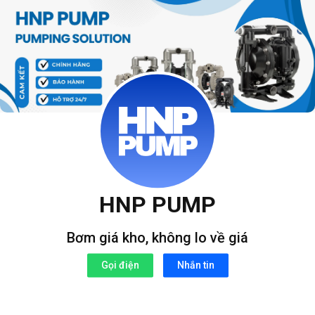
Bỏ
qua
nội
dung
HNP PUMP
Bơm giá kho, không lo về giá
Gọi điện
Nhắn tin