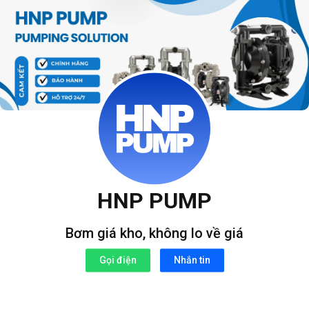
Bỏ
qua
nội
dung
HNP PUMP
Bơm giá kho, không lo về giá
Gọi điện
Nhắn tin