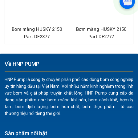
Độ bền vật liệu cao:
Thân bơm và phần trung tâm
được chế tạo từ nhôm, đảm bảo khả năng chống ăn
mòn và chịu lực tốt trong môi trường công nghiệp.
Màng TPE bền bỉ:
Màng và đế bi làm từ TPE
Bơm màng HUSKY 2150
Bơm màng HUSKY 2150
(Thermoplastic Elastomer) cung cấp khả năng kháng
Part DF2377
Part DF2777
hóa chất tốt và độ linh hoạt cao, kéo dài tuổi thọ
bơm.
Hiệu suất vượt trội:
Với lưu lượng tối đa 568 lpm và
Về HNP PUMP
áp lực lên đến 8.4 bar, bơm đáp ứng tốt nhu cầu vận
chuyển chất lỏng với công suất lớn.
HNP Pump là công ty chuyên phân phối các dòng bơm công nghiệp
Khả năng xử lý chất rắn:
Có thể bơm các chất lỏng
uy tín hàng đầu tại Việt Nam. Với nhiều năm kinh nghiệm trong lĩnh
chứa hạt rắn kích thước lên đến 6.3 mm, lý tưởng cho
vực bơm và giải pháp truyền chất lỏng, HNP Pump cung cấp đa
các ứng dụng bùn hoặc chất thải có cặn.
dạng sản phẩm như bơm màng khí nén, bơm cánh khế, bơm ly
tâm, bơm định lượng, bơm hóa chất, bơm thực phẩm... từ các
An toàn vận hành:
Là bơm màng khí nén, HUSKY 2150
thương hiệu nổi tiếng thế giới.
DF3525 an toàn khi sử dụng trong môi trường dễ
cháy nổ hoặc có yêu cầu về không phát sinh tia lửa
điện.
Sản phẩm nổi bật