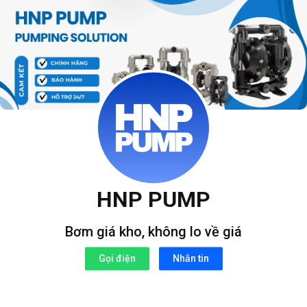
Bỏ
qua
nội
dung
HNP PUMP
Bơm giá kho, không lo về giá
Gọi điện
Nhắn tin