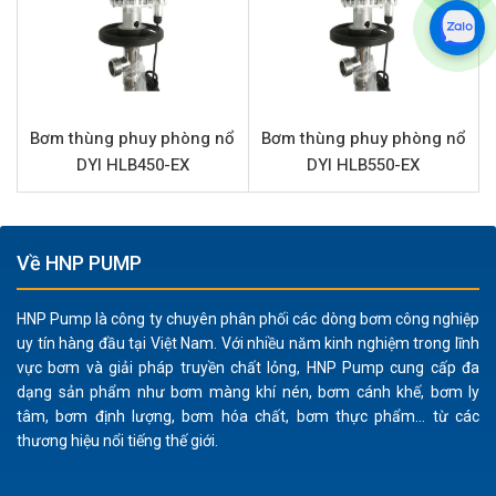
Công suất mạnh mẽ 1000W:
Đảm bảo hiệu suất ổn
định ngay cả khi xử lý chất lỏng có độ nhớt lên đến
500 CPS. Chuẩn IP20 bảo vệ an toàn cho động cơ.
Thiết kế tối ưu cho thùng phuy:
Chiều dài ống 90 cm
Bơm thùng phuy phòng nổ
Bơm thùng phuy phòng nổ
phù hợp với hầu hết các loại thùng phuy tiêu chuẩn,
DYI HLB450-EX
DYI HLB550-EX
dễ dàng lắp đặt và sử dụng.
Vận hành an toàn và tiện lợi:
Giảm thiểu tiếp xúc trực
tiếp giữa người vận hành và hóa chất, đảm bảo an
Về HNP PUMP
toàn lao động.
Ứng dụng sản phẩm bơm DYI HLB1000-
HNP Pump là công ty chuyên phân phối các dòng bơm công nghiệp
uy tín hàng đầu tại Việt Nam. Với nhiều năm kinh nghiệm trong lĩnh
SUS
vực bơm và giải pháp truyền chất lỏng, HNP Pump cung cấp đa
Nhờ vật liệu Inox 304 và khả năng xử lý đa dạng chất
dạng sản phẩm như bơm màng khí nén, bơm cánh khế, bơm ly
tâm, bơm định lượng, bơm hóa chất, bơm thực phẩm... từ các
lỏng, bơm DYI HLB1000-SUS được ứng dụng rộng rãi
thương hiệu nổi tiếng thế giới.
trong nhiều ngành công nghiệp:
Hóa chất và Dung môi:
Phù hợp để bơm các loại hóa