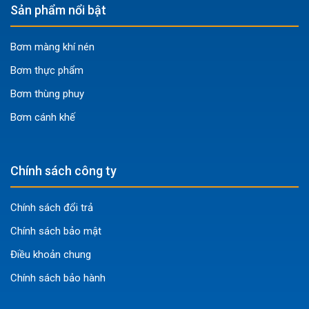
Sản phẩm nổi bật
chất công nghiệp, dung môi nhẹ, giúp di chuyển an
toàn và tránh rò rỉ.
Bơm màng khí nén
Axit nhẹ, Kiềm nhẹ:
Vật liệu Inox 304 chịu được ăn
mòn từ các dung dịch axit và kiềm có nồng độ thấp,
Bơm thực phẩm
đảm bảo độ bền của bơm.
Bơm thùng phuy
Thực phẩm và Đồ uống:
Lý tưởng cho việc bơm
Bơm cánh khế
chuyển các nguyên liệu lỏng như nước trái cây, sữa,
dầu ăn, siro, đảm bảo vệ sinh an toàn thực phẩm.
Dược phẩm:
Dùng để chuyển giao các thành phần
Chính sách công ty
lỏng trong quy trình sản xuất dược phẩm, nơi yêu cầu
cao về độ sạch và không nhiễm bẩn.
Chính sách đổi trả
Nước sạch:
Sử dụng để bơm nước sạch trong các
Chính sách bảo mật
quy trình công nghiệp, đảm bảo nguồn nước không bị
ô nhiễm kim loại.
Điều khoản chung
Dầu nhẹ, Rượu, Bia:
Hiệu quả trong việc di chuyển các
Chính sách bảo hành
loại dầu có độ nhớt thấp, rượu, bia từ thùng chứa lớn