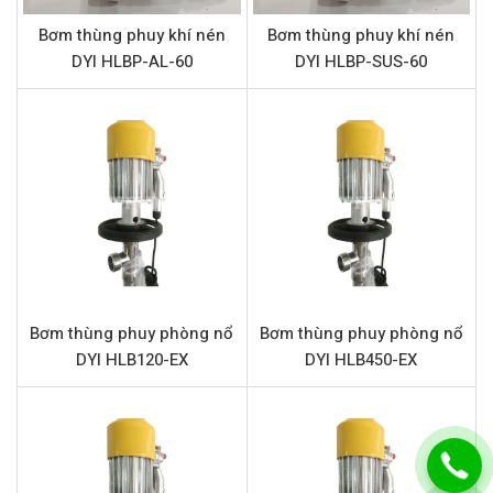
Thông số kỹ thuật bơm DYI HLB180-EX
Bơm thùng phuy khí nén
Bơm thùng phuy khí nén
DYI HLBP-AL-60
DYI HLBP-SUS-60
Tên sản phẩm
Bơm thùng phuy phòng nổ
Model
DYI HLB180-EX
Loại bơm
Bơm thùng phuy điện
Thương hiệu
DYI Pump - Đài Loan
Chất liệu
Inox 304
Lưu lượng
50 lpm
Công suất
220V, 50 Hz
Bơm thùng phuy phòng nổ
Bơm thùng phuy phòng nổ
Độ nhớt tối đa
500 CPS
DYI HLB120-EX
DYI HLB450-EX
Chiều dài ống
90 cm
Cột áp
6 M
Xuất xứ
TAIWAN