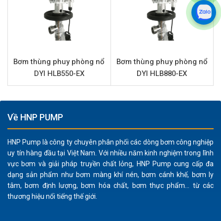
Tình trạng
Mới 100%
Đặc điểm nổi bật bơm DYI HLB180-EX
Bơm thùng phuy phòng nổ DYI HLB180-EX được thiết kế
Bơm thùng phuy phòng nổ
Bơm thùng phuy phòng nổ
với nhiều đặc điểm ưu việt, đáp ứng tối đa nhu cầu của
DYI HLB550-EX
DYI HLB880-EX
ngành công nghiệp hiện đại
Thiết kế phòng nổ an toàn:
Là tính năng cốt lõi, đảm
bảo hoạt động an toàn tuyệt đối khi bơm các loại hóa
Về HNP PUMP
chất dễ cháy nổ như xăng, dầu, cồn, dung môi. Sản
phẩm tuân thủ nghiêm ngặt các tiêu chuẩn an toàn
HNP Pump là công ty chuyên phân phối các dòng bơm công nghiệp
công nghiệp, giảm thiểu rủi ro cháy nổ và bảo vệ
uy tín hàng đầu tại Việt Nam. Với nhiều năm kinh nghiệm trong lĩnh
người vận hành.
vực bơm và giải pháp truyền chất lỏng, HNP Pump cung cấp đa
Vật liệu Inox 304 cao cấp:
Toàn bộ phần tiếp xúc với
dạng sản phẩm như bơm màng khí nén, bơm cánh khế, bơm ly
chất lỏng được làm từ Inox 304, mang lại khả năng
tâm, bơm định lượng, bơm hóa chất, bơm thực phẩm... từ các
thương hiệu nổi tiếng thế giới.
chống ăn mòn và hóa chất vượt trội. Vật liệu này
không chỉ kéo dài tuổi thọ của bơm mà còn đảm bảo