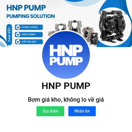
Bỏ
qua
nội
dung
HNP PUMP
Bơm giá kho, không lo về giá
Gọi điện
Nhắn tin