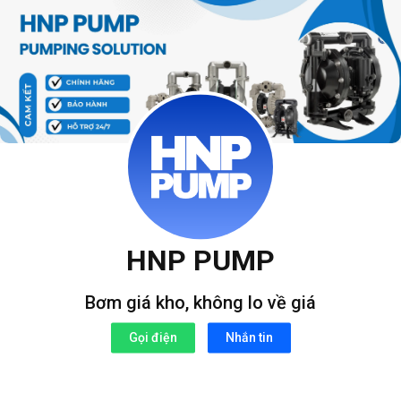
Bỏ
qua
nội
dung
HNP PUMP
Bơm giá kho, không lo về giá
Gọi điện
Nhắn tin