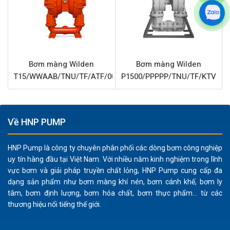
quả với nhiều loại hóa chất nhẹ và dung môi.
Vật liệu linh hoạt: Màng, bi và đế bi làm từ cao su
Neoprene cung cấp khả năng tương thích hóa học tốt,
chống mài mòn và độ bền cao, phù hợp với nhiều loại
chất lỏng.
Bơm màng Wilden
Bơm màng Wilden
Xử lý chất rắn: Khả năng bơm các chất lỏng có chứa
T15/WWAAB/TNU/TF/ATF/0014
P1500/PPPPP/TNU/TF/KTV
hạt rắn kích thước lên đến 6.4 mm, mở rộng phạm vi
ứng dụng cho các chất lỏng có độ nhớt cao hoặc
chứa cặn.
Về HNP PUMP
Vận hành an toàn: Là bơm màng khí nén, không sử
dụng điện, giảm thiểu rủi ro cháy nổ khi làm việc với
HNP Pump là công ty chuyên phân phối các dòng bơm công nghiệp
hóa chất dễ cháy hoặc trong môi trường nguy hiểm.
uy tín hàng đầu tại Việt Nam. Với nhiều năm kinh nghiệm trong lĩnh
vực bơm và giải pháp truyền chất lỏng, HNP Pump cung cấp đa
Tự mồi: Có khả năng tự mồi khô, đơn giản hóa quá
dạng sản phẩm như bơm màng khí nén, bơm cánh khế, bơm ly
trình khởi động và vận hành.
tâm, bơm định lượng, bơm hóa chất, bơm thực phẩm... từ các
Lưu lượng và áp lực mạnh mẽ: Với lưu lượng tối đa
thương hiệu nổi tiếng thế giới.
617 L/phút và áp lực lên đến 8.6 Bar, bơm đáp ứng tốt
nhu cầu truyền tải nhanh chóng và hiệu quả.