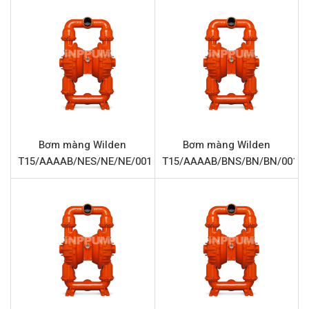
hiệu suất ổn định và bền bỉ trong môi trường sản xuất
đòi hỏi cao. Với cấu trúc chắc chắn từ gang và các bộ
phận chịu hóa chất, Wilden T15 là lựa chọn tối ưu cho
nhiều ngành công nghiệp.
Thông số kỹ thuật Wilden
T15/WWAAB/BNS/BN/BN/0014
Tên sản phẩm
Bơm màng Wilden T15/WWAAB/BNS
Bơm màng Wilden
Bơm màng Wilden
T15/AAAAB/NES/NE/NE/0014
T15/AAAAB/BNS/BN/BN/0014
Model
Wilden T15/WWAAB/BNS/BN/BN/00
Loại bơm
Bơm màng khí nén
Thương hiệu
Wilden
Chất liệu thân bơm
Gang
Lưu lượng tối đa
878 Lít/phút
Áp lực tối đa
8.6 Bar