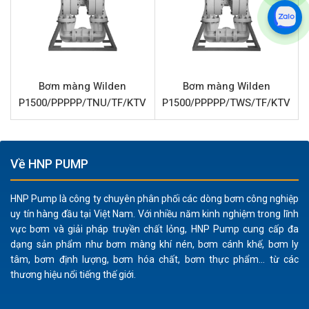
chắn, chịu va đập tốt và tuổi thọ lâu dài trong môi
trường công nghiệp khắc nghiệt.
Khả năng tương thích hóa chất:
Màng, bi và đế bi làm
từ cao su Buna cho phép bơm xử lý hiệu quả nhiều
loại hóa chất, dầu mỏ, dung môi và các chất lỏng ăn
Bơm màng Wilden
Bơm màng Wilden
mòn nhẹ khác.
P1500/PPPPP/TNU/TF/KTV
P1500/PPPPP/TWS/TF/KTV
Xử lý chất rắn:
Với khả năng bơm các hạt rắn có kích
thước lên đến 10 mm, sản phẩm lý tưởng cho các ứng
dụng bùn đặc, nước thải hoặc chất lỏng có hạt mài.
Về HNP PUMP
Vận hành an toàn:
Là bơm màng khí nén, không có
động cơ điện, giảm thiểu rủi ro cháy nổ trong môi
HNP Pump là công ty chuyên phân phối các dòng bơm công nghiệp
trường dễ bắt lửa.
uy tín hàng đầu tại Việt Nam. Với nhiều năm kinh nghiệm trong lĩnh
vực bơm và giải pháp truyền chất lỏng, HNP Pump cung cấp đa
Dễ dàng bảo trì:
Thiết kế đơn giản giúp việc tháo lắp
dạng sản phẩm như bơm màng khí nén, bơm cánh khế, bơm ly
và thay thế các bộ phận hao mòn trở nên nhanh
tâm, bơm định lượng, bơm hóa chất, bơm thực phẩm... từ các
chóng và thuận tiện.
thương hiệu nổi tiếng thế giới.
Hiệu suất ổn định:
Cung cấp lưu lượng 878 Lít/phút và
áp lực 8.6 Bar, đáp ứng tốt nhu cầu truyền dẫn chất