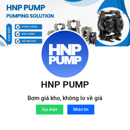
Bỏ
qua
nội
dung
HNP PUMP
Bơm giá kho, không lo về giá
Gọi điện
Nhắn tin