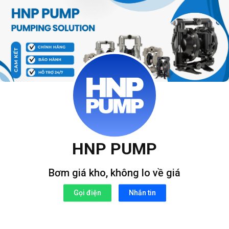
Bỏ
qua
nội
dung
HNP PUMP
Bơm giá kho, không lo về giá
Gọi điện
Nhắn tin