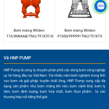
Khả năng tương thích hóa chất rộng:
Màng bơm PTFE
(Teflon) và bi PTFE mang lại khả năng chống ăn mòn
tuyệt vời, phù hợp bơm nhiều loại hóa chất mạnh,
dung môi, sơn, mực in, thực phẩm và dược phẩm.
Màng dự phòng Saniflex (Hytrel) tăng cường độ bền
Bơm màng Wilden
Bơm màng Wilden
và tuổi thọ cho hệ thống màng.
T15/WWAAB/TNU/TF/ATF/0014
P1500/PPPPP/TNU/TF/KTV
Vật liệu cấu tạo bền bỉ:
Thân bơm và phần trung tâm
bằng nhôm đảm bảo độ bền cơ học cao, chịu được
môi trường công nghiệp khắc nghiệt, đồng thời có
Về HNP PUMP
trọng lượng tối ưu.
Vận hành an toàn và linh hoạt:
Là bơm khí nén, Wilden
HNP Pump là công ty chuyên phân phối các dòng bơm công nghiệp
T2/AAAAB/TSU/TF/ATF/0014 không sử dụng điện,
uy tín hàng đầu tại Việt Nam. Với nhiều năm kinh nghiệm trong lĩnh
loại bỏ nguy cơ cháy nổ trong môi trường dễ bắt lửa.
vực bơm và giải pháp truyền chất lỏng, HNP Pump cung cấp đa
Bơm có khả năng tự mồi, chạy khô mà không gây hư
dạng sản phẩm như bơm màng khí nén, bơm cánh khế, bơm ly
hại, giúp giảm thiểu rủi ro vận hành.
tâm, bơm định lượng, bơm hóa chất, bơm thực phẩm... từ các
thương hiệu nổi tiếng thế giới.
Xử lý chất lỏng đa dạng:
Với khả năng vận chuyển
chất rắn kích thước lên đến 3.2 mm, bơm dễ dàng xử