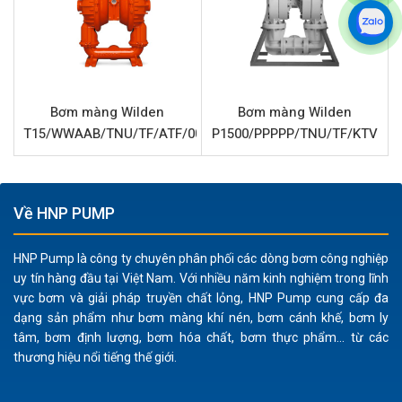
Đế bi
Cao su Neoprene
Chất rắn qua bơm tối đa
6.4 mm (1/4″)
Đặc điểm nổi bật Wilden
Bơm màng Wilden
Bơm màng Wilden
P8/AAAPP/NES/NE/NE/0014
T15/WWAAB/TNU/TF/ATF/0014
P1500/PPPPP/TNU/TF/KTV
Bơm màng Wilden
P8/AAAPP/NES/NE/NE/0014 được
chế tạo từ hợp kim nhôm chắc chắn cho phần vỏ, mang
lại khả năng chống ăn mòn và độ bền cao trong môi
Về HNP PUMP
trường công nghiệp khắc nghiệt.
HNP Pump là công ty chuyên phân phối các dòng bơm công nghiệp
Phần trung tâm của bơm kết hợp nhựa Polypropylene và
uy tín hàng đầu tại Việt Nam. Với nhiều năm kinh nghiệm trong lĩnh
hợp kim nhôm, tối ưu hóa hiệu suất và giảm trọng lượng.
vực bơm và giải pháp truyền chất lỏng, HNP Pump cung cấp đa
dạng sản phẩm như bơm màng khí nén, bơm cánh khế, bơm ly
Màng, bi và đế bi làm từ cao su Neoprene, vật liệu có khả
tâm, bơm định lượng, bơm hóa chất, bơm thực phẩm... từ các
năng chịu mài mòn tốt, kháng hóa chất ở mức độ nhất
thương hiệu nổi tiếng thế giới.
định và độ bền cơ học cao, phù hợp cho việc bơm các
chất lỏng có chứa hạt rắn lên đến 6.4 mm.