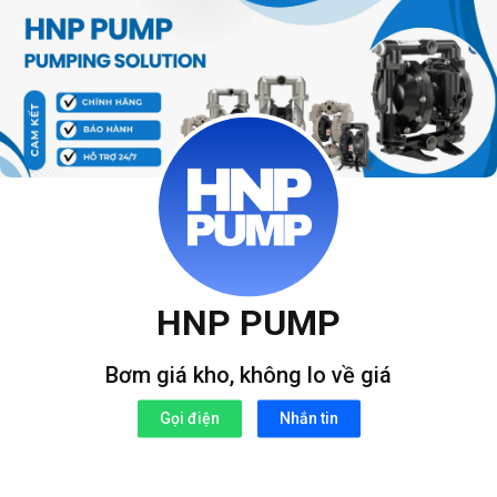
Bỏ
qua
nội
dung
HNP PUMP
Bơm giá kho, không lo về giá
Gọi điện
Nhắn tin