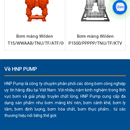
cho người sử dụng:
Độ bền cao:
Thân bơm nhôm cùng đế bi nhôm đảm
bảo độ cứng vững, chịu va đập tốt trong môi trường
công nghiệp khắc nghiệt.
Bơm màng Wilden
Bơm màng Wilden
Khả năng tương thích hóa chất:
Màng và bi làm từ
T15/WWAAB/TNU/TF/ATF/0014
P1500/PPPPP/TNU/TF/KTV
Wil-Flex (Santoprene) cung cấp khả năng kháng hóa
chất tốt đối với nhiều loại chất lỏng không ăn mòn,
dầu, dung môi và chất tẩy rửa.
Về HNP PUMP
Vận hành an toàn:
Là bơm màng khí nén, sản phẩm
không tạo ra tia lửa điện, lý tưởng cho việc chuyển
HNP Pump là công ty chuyên phân phối các dòng bơm công nghiệp
chất lỏng dễ cháy nổ như sơn, mực in hay dung môi.
uy tín hàng đầu tại Việt Nam. Với nhiều năm kinh nghiệm trong lĩnh
Hiệu suất ổn định:
Với lưu lượng lên tới 307 lít/phút và
vực bơm và giải pháp truyền chất lỏng, HNP Pump cung cấp đa
áp lực 8.3 bar, bơm đáp ứng tốt nhu cầu chuyển tải
dạng sản phẩm như bơm màng khí nén, bơm cánh khế, bơm ly
nhanh chóng và hiệu quả.
tâm, bơm định lượng, bơm hóa chất, bơm thực phẩm... từ các
thương hiệu nổi tiếng thế giới.
Xử lý chất rắn:
Khả năng bơm các chất lỏng có lẫn
hạt rắn lên đến 4.8 mm giúp mở rộng phạm vi ứng