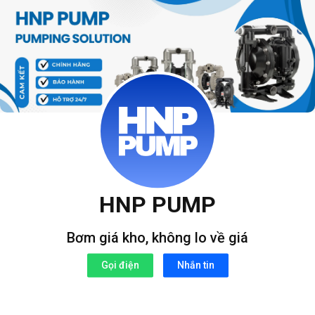
Bỏ
qua
nội
dung
HNP PUMP
Bơm giá kho, không lo về giá
Gọi điện
Nhắn tin