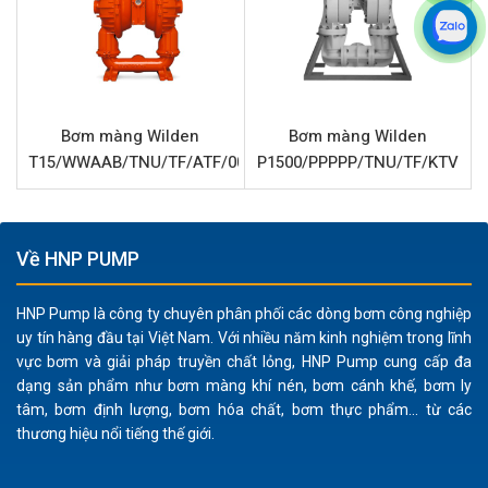
nghiệp:
Khả năng chống ăn mòn và độ bền cao:
Thân bơm
bằng nhôm kết hợp với phần trung tâm Polypropylene
và màng Neoprene đảm bảo khả năng chịu đựng tốt
Bơm màng Wilden
Bơm màng Wilden
trong môi trường hóa chất và chất lỏng mài mòn, kéo
T15/WWAAB/TNU/TF/ATF/0014
P1500/PPPPP/TNU/TF/KTV
dài tuổi thọ thiết bị.
Xử lý đa dạng chất lỏng:
Thiết kế bơm màng cho
phép vận chuyển hiệu quả các loại chất lỏng có độ
Về HNP PUMP
nhớt khác nhau, bao gồm cả bùn, dung môi, keo, và
chất rắn có kích thước lên đến 6.4 mm mà không gây
HNP Pump là công ty chuyên phân phối các dòng bơm công nghiệp
hư hại bơm.
uy tín hàng đầu tại Việt Nam. Với nhiều năm kinh nghiệm trong lĩnh
An toàn vận hành:
Là bơm khí nén, Wilden P220 không
vực bơm và giải pháp truyền chất lỏng, HNP Pump cung cấp đa
yêu cầu điện năng, loại bỏ nguy cơ cháy nổ, lý tưởng
dạng sản phẩm như bơm màng khí nén, bơm cánh khế, bơm ly
cho các khu vực nguy hiểm hoặc dễ cháy nổ.
tâm, bơm định lượng, bơm hóa chất, bơm thực phẩm... từ các
thương hiệu nổi tiếng thế giới.
Dễ dàng bảo trì:
Cấu tạo đơn giản, ít bộ phận chuyển
động giúp việc tháo lắp và bảo dưỡng trở nên nhanh