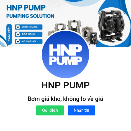
Bỏ
qua
nội
dung
HNP PUMP
Bơm giá kho, không lo về giá
Gọi điện
Nhắn tin