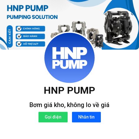
Bỏ
qua
nội
dung
HNP PUMP
Bơm giá kho, không lo về giá
Gọi điện
Nhắn tin