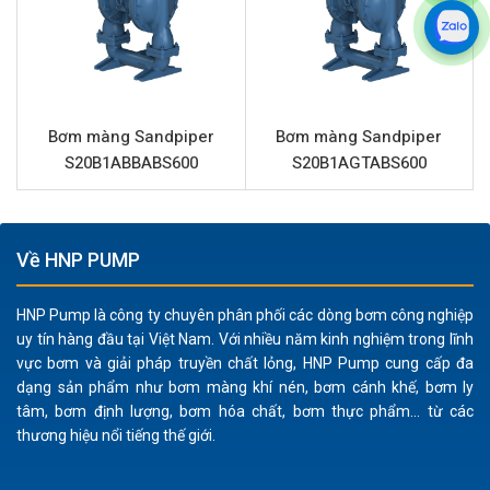
năng chống lại sự ăn mòn từ nhiều loại hóa chất
mạnh, dung môi và axit.
Cấu trúc bền bỉ:
Thân bơm và phần trung tâm bằng
nhôm đảm bảo độ bền cơ học cao và tuổi thọ vận
hành lâu dài trong các điều kiện làm việc khắc nghiệt.
Bơm màng Sandpiper
Bơm màng Sandpiper
Xử lý chất rắn hiệu quả:
Khả năng bơm chất lỏng
S20B1ABBABS600
S20B1AGTABS600
chứa hạt rắn lên đến 6 mm mà không gây tắc nghẽn,
lý tưởng cho các ứng dụng có cặn hoặc tạp chất.
An toàn vận hành:
Là bơm màng khí nén, không có
Về HNP PUMP
phớt cơ khí, giảm thiểu rủi ro rò rỉ, an toàn khi bơm
các chất lỏng dễ cháy nổ hoặc độc hại.
HNP Pump là công ty chuyên phân phối các dòng bơm công nghiệp
Lưu lượng và áp lực ổn định:
Cung cấp lưu lượng tối
uy tín hàng đầu tại Việt Nam. Với nhiều năm kinh nghiệm trong lĩnh
vực bơm và giải pháp truyền chất lỏng, HNP Pump cung cấp đa
đa 170 lít/phút và áp lực 8.6 bar, đảm bảo hiệu suất
dạng sản phẩm như bơm màng khí nén, bơm cánh khế, bơm ly
bơm ổn định và liên tục.
tâm, bơm định lượng, bơm hóa chất, bơm thực phẩm... từ các
Bảo trì dễ dàng:
Thiết kế đơn giản giúp việc tháo lắp
thương hiệu nổi tiếng thế giới.
và thay thế các bộ phận hao mòn như màng hay bi trở
nên nhanh chóng và thuận tiện.