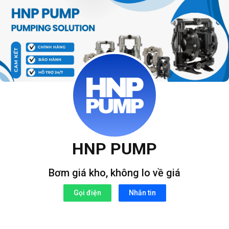
Bỏ
qua
nội
dung
HNP PUMP
Bơm giá kho, không lo về giá
Gọi điện
Nhắn tin