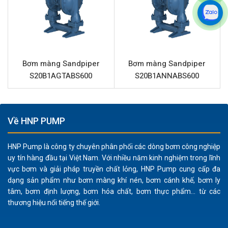
Chất liệu màng
Cao su Neoprene
Chất liệu bi
Cao su Neoprene
Chất liệu đế bi
Cao su Neoprene
Chất liệu giảm thanh (Muffler)
Thép
Bơm màng Sandpiper
Bơm màng Sandpiper
S20B1AGTABS600
S20B1ANNABS600
Lưu lượng tối đa
1078 Lít/phút
Áp lực tối đa
8.6 bar
Đường cấp khí
3/4” (Kết nối ren)
Về HNP PUMP
Đầu hút và đẩy
3” (Kết nối ren)
HNP Pump là công ty chuyên phân phối các dòng bơm công nghiệp
Chất rắn qua bơm tối đa
9.65 mm
uy tín hàng đầu tại Việt Nam. Với nhiều năm kinh nghiệm trong lĩnh
vực bơm và giải pháp truyền chất lỏng, HNP Pump cung cấp đa
Đặc điểm nổi bật Sandpiper
dạng sản phẩm như bơm màng khí nén, bơm cánh khế, bơm ly
S30B1ANNABS600
tâm, bơm định lượng, bơm hóa chất, bơm thực phẩm... từ các
thương hiệu nổi tiếng thế giới.
Bơm Sandpiper
S30B1ANNABS600 nổi bật với thiết kế
chắc chắn và hiệu suất hoạt động ổn định. Thân bơm và