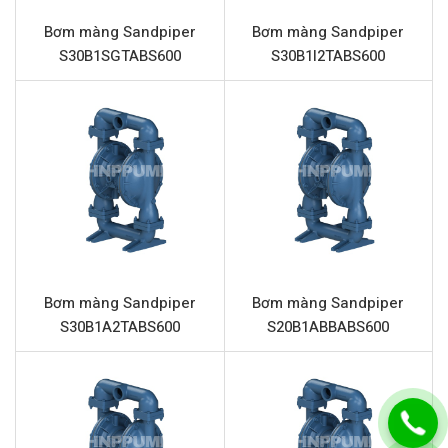
Khả năng tự mồi tốt, vận hành khô mà không gây hư
Bơm màng Sandpiper
Bơm màng Sandpiper
hại cho bơm.
S30B1SGTABS600
S30B1I2TABS600
Xử lý hiệu quả chất rắn có kích thước lên đến 9.65
mm, mở rộng phạm vi ứng dụng.
Thông số kỹ thuật Sandpiper
S30B1ANNABS600
THÔNG SỐ
GIÁ TRỊ
Tên sản phẩm
Bơm màng Sandpiper S30B1AN
Model
Sandpiper S30B1ANNABS600
Bơm màng Sandpiper
Bơm màng Sandpiper
Thương hiệu
Sandpiper
S30B1A2TABS600
S20B1ABBABS600
Loại bơm
Bơm màng khí nén (AODD)
Chất liệu thân bơm
Nhôm
Chất liệu phần trung tâm
Nhôm