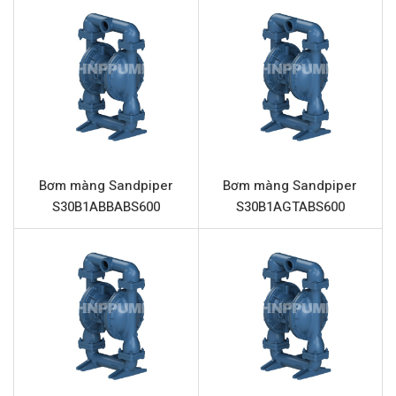
mang đến hiệu suất vượt trội và độ bền bỉ cao.
Là loại bơm màng khí nén, Sandpiper S30B1ANNABS600
hoạt động an toàn trong các khu vực dễ cháy nổ, không
yêu cầu nguồn điện mà sử dụng khí nén. Cấu tạo từ vật
liệu nhôm chất lượng cao cho phần thân và trung tâm,
kết hợp với màng, bi, đế bi bằng cao su Neoprene, bơm
đảm bảo khả năng kháng hóa chất tốt và tuổi thọ vận
Bơm màng Sandpiper
Bơm màng Sandpiper
hành dài lâu.
S30B1ABBABS600
S30B1AGTABS600
Vận chuyển đa dạng chất lỏng, từ hóa chất ăn mòn
đến chất lỏng có độ nhớt cao và chứa hạt rắn.
An toàn tuyệt đối trong môi trường dễ cháy nổ nhờ
cơ chế hoạt động bằng khí nén.
Độ bền vượt trội với thân bơm bằng nhôm và các chi
tiết chịu mài mòn làm từ Neoprene.
Dễ dàng bảo trì, ít hỏng hóc, giảm thiểu thời gian
ngừng hoạt động và chi phí vận hành.