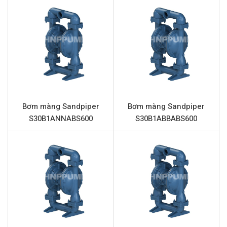
chắn và khả năng vận hành linh hoạt, đáp ứng nhu cầu
khắt khe của nhiều ngành công nghiệp.
Thông số kỹ thuật Sandpiper
S15B1I1WABS600
Tên sản phẩm
Bơm màng Sandpiper S
Model
Sandpiper S15B1I1WABS
Bơm màng Sandpiper
Bơm màng Sandpiper
Loại bơm
Bơm màng khí nén (AO
S30B1ANNABS600
S30B1ABBABS600
Thương hiệu
Sandpiper
Chất liệu thân bơm
Gang
Lưu lượng tối đa
401 lít/phút
Áp lực vận hành tối đa
8.6 bar
Đường cấp khí
3/4” (Kết nối ren)
Đầu hút và đẩy
1.5” (Kết nối ren)