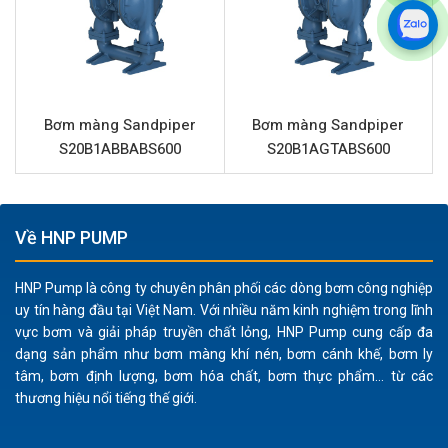
chất rộng rãi và tuổi thọ vận hành cao.
Những lợi ích chính của bơm Sandpiper
S15B1I1WABS600 bao gồm:
Khả năng bơm đa dạng chất lỏng, từ hóa chất ăn
mòn, dung môi, chất có độ nhớt cao đến các ứng
Bơm màng Sandpiper
Bơm màng Sandpiper
S20B1ABBABS600
S20B1AGTABS600
dụng thực phẩm và dược phẩm.
Độ bền vượt trội với thân bơm gang, màng
Santoprene chịu hóa chất, mài mòn và biến dạng tốt.
An toàn vận hành trong môi trường dễ cháy nổ do sử
Về HNP PUMP
dụng khí nén, loại bỏ nguy cơ phát sinh tia lửa điện.
Thiết kế bơm màng tự mồi, cho phép vận hành khô
HNP Pump là công ty chuyên phân phối các dòng bơm công nghiệp
uy tín hàng đầu tại Việt Nam. Với nhiều năm kinh nghiệm trong lĩnh
mà không gây hư hại cho bơm.
vực bơm và giải pháp truyền chất lỏng, HNP Pump cung cấp đa
Khả năng xử lý hiệu quả chất lỏng có chứa hạt rắn
dạng sản phẩm như bơm màng khí nén, bơm cánh khế, bơm ly
kích thước lên đến 6mm, giảm thiểu tắc nghẽn.
tâm, bơm định lượng, bơm hóa chất, bơm thực phẩm... từ các
Dễ dàng bảo trì, thay thế phụ tùng, giúp giảm thiểu
thương hiệu nổi tiếng thế giới.
thời gian ngừng máy và chi phí vận hành.