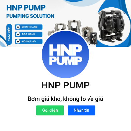
Bỏ
qua
nội
dung
HNP PUMP
Bơm giá kho, không lo về giá
Gọi điện
Nhắn tin