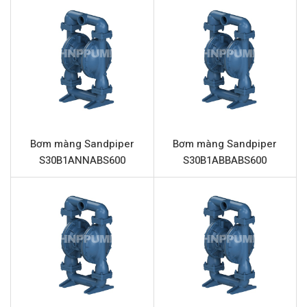
vững chắc từ nhôm và màng Neoprene bền bỉ, mang lại
hiệu suất ổn định và tuổi thọ cao.
Với khả năng hoạt động không cần điện, bơm màng
Sandpiper S15B1ANWABS600 loại bỏ rủi ro cháy nổ, an
toàn tuyệt đối khi làm việc với các chất lỏng dễ cháy nổ
hoặc trong môi trường yêu cầu an toàn phòng chống
cháy nổ (ATEX). Thiết kế đơn giản cùng vật liệu kháng
Bơm màng Sandpiper
Bơm màng Sandpiper
hóa chất giúp giảm thiểu thời gian bảo trì và tối ưu hóa
S30B1ANNABS600
S30B1ABBABS600
chi phí vận hành.
Thông số kỹ thuật Sandpiper
S15B1ANWABS600
Tên sản phẩm
Bơm màng Sandpiper S15B1ANW
Model
Sandpiper S15B1ANWABS600
Thương hiệu
Sandpiper