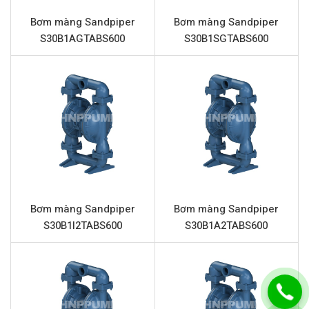
Loại bơm
Bơm màng khí nén
Bơm màng Sandpiper
Bơm màng Sandpiper
Vật liệu thân bơm
Nhôm
S30B1AGTABS600
S30B1SGTABS600
Lưu lượng tối đa
401 Lít/phút
Áp lực tối đa
8.6 Bar
Đường cấp khí
3/4” (Kết nối ren)
Đầu hút và đẩy
1.5” (Kết nối ren)
Vật liệu phần trung tâm
Nhôm
Vật liệu màng
Caosu Neoprene
Vật liệu bi
Caosu Neoprene
Bơm màng Sandpiper
Bơm màng Sandpiper
S30B1I2TABS600
S30B1A2TABS600
Vật liệu đế bi
Nhựa Polyethylene
Vật liệu giảm thanh (Mufler)
Thép
Đặc điểm nổi bật Sandpiper
S15B1ANWABS600