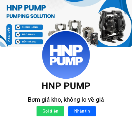
Bỏ
qua
nội
dung
HNP PUMP
Bơm giá kho, không lo về giá
Gọi điện
Nhắn tin