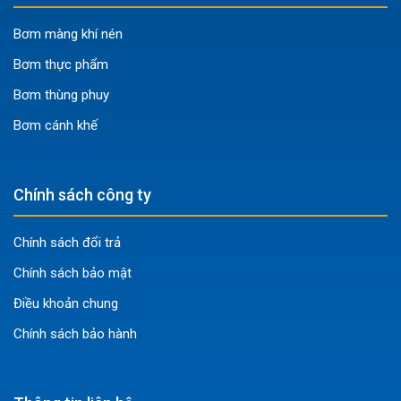
Công nghiệp hóa chất:
Bơm chuyển hóa chất ăn mòn,
Bơm màng khí nén
axit mạnh, kiềm, dung môi hữu cơ.
Bơm thực phẩm
Sơn và mực in:
Vận chuyển sơn, mực in, chất phụ gia.
Bơm thùng phuy
Hóa dầu:
Xử lý các sản phẩm hóa dầu, dầu thô.
Xử lý nước và nước thải:
Bơm bùn loãng, hóa chất xử
Bơm cánh khế
lý nước, chất tẩy rửa.
Công nghiệp dệt nhuộm:
Vận chuyển thuốc nhuộm,
Chính sách công ty
hóa chất trợ nhuộm.
Sản xuất tổng hợp:
Bơm các chất lỏng có tính ăn
Chính sách đổi trả
mòn trong nhiều quy trình khác nhau.
Chính sách bảo mật
Lưu ý khi mua bơm hoặc sử dụng bơm
Điều khoản chung
Để đảm bảo hiệu quả và an toàn khi sử dụng bơm ARO
Chính sách bảo hành
PD15P-FPS-PTT, cần lưu ý các điểm sau:
Kiểm tra tương thích hóa chất:
Luôn đảm bảo tất cả