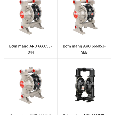
demanding.
Thông số kỹ thuật ARO PD15P-FPS-PTT
Tên sản phẩm
Bơm màng Aro PD15P-FPS-PTT
Model
ARO PD15P-FPS-PTT
Loại bơm
Bơm màng khí nén
Bơm màng ARO 66605J-
Bơm màng ARO 66605J-
344
3EB
Thương hiệu
ARO
Chất liệu thân bơm
Nhựa Polypropylen
Lưu lượng tối đa
465 Lít/phút
Áp lực tối đa
8.3 Bar
Cổng hút xả
1.5 inch (Kết nối ren)
Vật liệu màng
PTFE (Teflon)
Vật liệu bi
PTFE (Teflon)