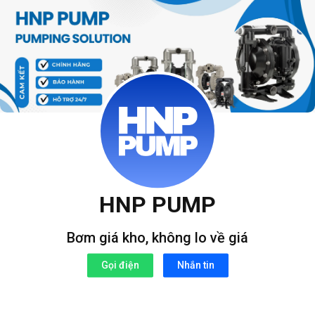
Bỏ
qua
nội
dung
HNP PUMP
Bơm giá kho, không lo về giá
Gọi điện
Nhắn tin