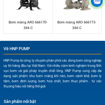
FPS-PTT không phát sinh tia lửa điện hoặc nhiệt
trong quá trình hoạt động, lý tưởng cho các môi
trường có nguy cơ cháy nổ cao.
Độ bền và ổn định:
Vật liệu PTFE cho màng và bi
Bơm màng ARO 666170-
Bơm màng ARO 6661T3-
mang lại độ bền cơ học và hóa học cao, giảm thiểu
344-C
344-C
nhu cầu bảo trì và kéo dài thời gian hoạt động của
bơm.
Dễ dàng lắp đặt và bảo dưỡng:
Thiết kế đơn giản,
Về HNP PUMP
cổng hút xả 1.5” kết nối ren giúp quá trình lắp đặt
nhanh chóng. Các bộ phận dễ tiếp cận, thuận tiện cho
HNP Pump là công ty chuyên phân phối các dòng bơm công nghiệp
việc kiểm tra và thay thế.
uy tín hàng đầu tại Việt Nam. Với nhiều năm kinh nghiệm trong lĩnh
vực bơm và giải pháp truyền chất lỏng, HNP Pump cung cấp đa
Ứng dụng sản phẩm ARO PD15P-FPS-
dạng sản phẩm như bơm màng khí nén, bơm cánh khế, bơm ly
PTT
tâm, bơm định lượng, bơm hóa chất, bơm thực phẩm... từ các
thương hiệu nổi tiếng thế giới.
Nhờ khả năng chống ăn mòn và hiệu suất ổn định,
bơm
ARO
PD15P-FPS-PTT được ứng dụng rộng rãi trong
Sản phẩm nổi bật
nhiều ngành công nghiệp: