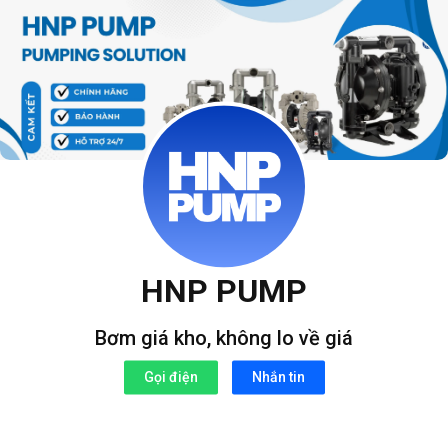
Bỏ
qua
nội
dung
HNP PUMP
Bơm giá kho, không lo về giá
Gọi điện
Nhắn tin