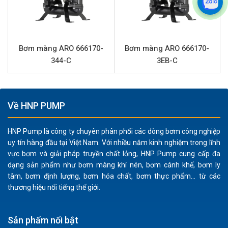
rò rỉ và yêu cầu bảo trì, đồng thời có khả năng chạy
khô mà không gây hư hại bơm.
Kết nối linh hoạt:
Cổng hút xả 1.5 inch với kết nối mặt
bích đảm bảo lắp đặt chắc chắn và đáng tin cậy trong
Bơm màng ARO 666170-
Bơm màng ARO 666170-
các hệ thống đường ống công nghiệp.
344-C
3EB-C
Thương hiệu uy tín:
ARO là một trong những nhà sản
xuất bơm màng hàng đầu thế giới, cam kết về chất
lượng và độ bền sản phẩm.
Về HNP PUMP
Ứng dụng sản phẩm ARO 6661T3-344-C
HNP Pump là công ty chuyên phân phối các dòng bơm công nghiệp
Bơm màng ARO
6661T3-344-C là lựa chọn tối ưu cho
uy tín hàng đầu tại Việt Nam. Với nhiều năm kinh nghiệm trong lĩnh
nhiều ngành công nghiệp nhờ khả năng xử lý đa dạng
vực bơm và giải pháp truyền chất lỏng, HNP Pump cung cấp đa
dạng sản phẩm như bơm màng khí nén, bơm cánh khế, bơm ly
các loại chất lỏng:
tâm, bơm định lượng, bơm hóa chất, bơm thực phẩm... từ các
Hóa chất:
Chuyển axit, bazơ, dung môi và các chất
thương hiệu nổi tiếng thế giới.
lỏng ăn mòn khác trong sản xuất và lưu trữ hóa chất.
Sơn và mực in:
Bơm các loại sơn, mực in có độ nhớt
Sản phẩm nổi bật
và tính ăn mòn khác nhau, đảm bảo chất lượng sản