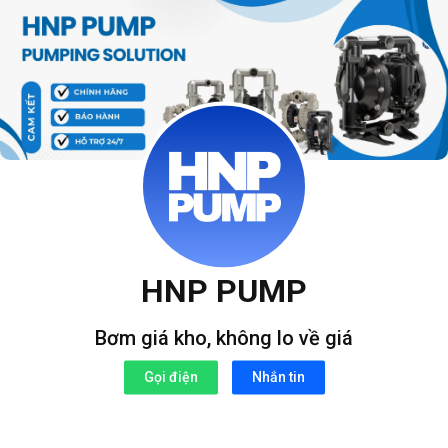
Bỏ
qua
nội
dung
HNP PUMP
Bơm giá kho, không lo về giá
Gọi điện
Nhắn tin