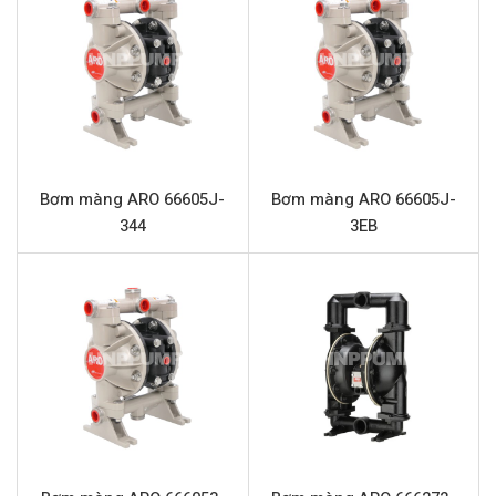
chọn tin cậy cho các nhà máy sản xuất, xưởng in, hoặc
bất kỳ ứng dụng nào yêu cầu di chuyển chất lỏng một
cách chính xác và hiệu quả.
Thông số kỹ thuật ARO PD10A-BAP-FAA
Tên sản phẩm
Bơm màng Aro PD10A-BAP-FAA
Bơm màng ARO 66605J-
Bơm màng ARO 66605J-
Model
ARO PD10A-BAP-FAA
344
3EB
Loại bơm
Bơm màng khí nén
Thương hiệu
ARO
Vật liệu thân bơm
Nhôm
Vật liệu màng bơm
Santoprene
Lưu lượng tối đa
197.6 lít/phút
Áp lực vận hành tối đa
8.3 bar
Cổng hút xả
1 inch