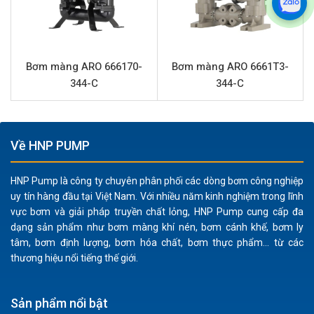
BAP-FAA loại bỏ nguy cơ phát tia lửa điện, đặc biệt an
toàn khi làm việc với dung môi dễ cháy, hóa chất
hoặc các chất lỏng có khả năng bắt lửa.
Vận hành linh hoạt:
Khả năng xử lý chất lỏng có lẫn
Bơm màng ARO 666170-
Bơm màng ARO 6661T3-
hạt rắn lên đến 3.3mm, giúp bơm vận chuyển được
344-C
344-C
nhiều loại chất lỏng công nghiệp mà không bị tắc
nghẽn hay hư hại.
Thiết kế tối ưu:
Cổng hút xả 1 inch tiêu chuẩn hóa
Về HNP PUMP
giúp dễ dàng tích hợp vào các hệ thống đường ống
hiện có, tiết kiệm thời gian và chi phí lắp đặt.
HNP Pump là công ty chuyên phân phối các dòng bơm công nghiệp
Bảo trì đơn giản:
Cấu trúc bơm màng khí nén của
uy tín hàng đầu tại Việt Nam. Với nhiều năm kinh nghiệm trong lĩnh
vực bơm và giải pháp truyền chất lỏng, HNP Pump cung cấp đa
ARO được thiết kế để dễ dàng tiếp cận các bộ phận,
dạng sản phẩm như bơm màng khí nén, bơm cánh khế, bơm ly
giúp việc bảo trì và thay thế phụ tùng trở nên nhanh
tâm, bơm định lượng, bơm hóa chất, bơm thực phẩm... từ các
chóng, giảm thiểu thời gian ngừng máy.
thương hiệu nổi tiếng thế giới.
Ứng dụng sản phẩm ARO PD10A-BAP-FAA
Sản phẩm nổi bật
Bơm màng ARO
PD10A-BAP-FAA là thiết bị lý tưởng cho