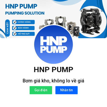
Bỏ
qua
nội
dung
HNP PUMP
Bơm giá kho, không lo về giá
Gọi điện
Nhắn tin