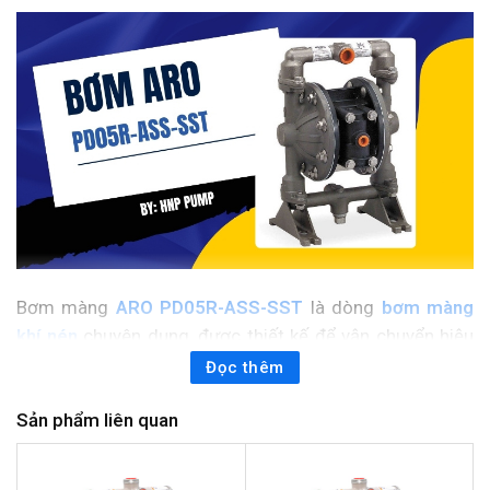
Bơm màng
ARO PD05R-ASS-SST
là dòng
bơm màng
khí nén
chuyên dụng, được thiết kế để vận chuyển hiệu
quả nhiều loại chất lỏng công nghiệp từ hóa chất ăn
Đọc thêm
mòn đến thực phẩm và dược phẩm. Với vật liệu chế tạo
Sản phẩm liên quan
cao cấp và công nghệ tiên tiến từ thương hiệu ARO danh
tiếng, model PD05R-ASS-SST mang lại hiệu suất ổn định
và độ bền vượt trội trong các môi trường vận hành khắc