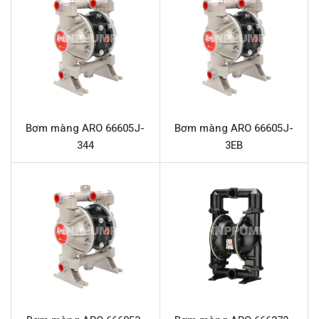
Thông số kỹ thuật ARO PD05P-AAS-FAA-
B
THÔNG SỐ
GIÁ TRỊ
Tên sản phẩm
Bơm màng Aro PD05P-AAS-FAA-B
Model
ARO PD05P-AAS-FAA-B
Bơm màng ARO 66605J-
Bơm màng ARO 66605J-
Loại bơm
Bơm màng khí nén
344
3EB
Thương hiệu
ARO
Chất liệu thân bơm
Nhôm
Vật liệu màng
Santoprene
Lưu lượng tối đa
45.4 L/phút
Áp lực tối đa
7.0 bar
Cổng hút xả
1/2” (Kết nối ren)
Kích thước hạt rắn tối đa
2.4 mm