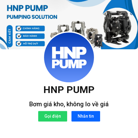
Bỏ
qua
nội
dung
HNP PUMP
Bơm giá kho, không lo về giá
Gọi điện
Nhắn tin