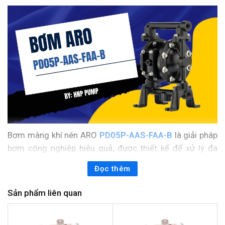
Bơm màng khí nén ARO
PD05P-AAS-FAA-B
là giải pháp
bơm công nghiệp hiệu quả, được thiết kế để xử lý đa
dạng các loại chất lỏng trong môi trường sản xuất khắc
Đọc thêm
nghiệt. Với thiết kế nhỏ gọn, vật liệu thân bơm bằng
Nhôm bền bỉ và màng bơm Santoprene, model này tối
Sản phẩm liên quan
ưu hóa hiệu suất truyền chất lỏng, đảm bảo an toàn và
độ tin cậy cao cho các quy trình vận hành liên tục.