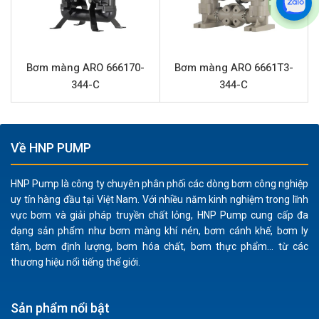
làm việc với hóa chất dễ bay hơi hoặc trong môi
trường yêu cầu an toàn PCCC nghiêm ngặt.
Thiết kế nhỏ gọn, dễ lắp đặt:
Kích thước cổng 1/2\"
cùng cấu trúc bơm linh hoạt, giúp dễ dàng tích hợp
Bơm màng ARO 666170-
Bơm màng ARO 6661T3-
vào các hệ thống hiện có hoặc không gian hạn chế.
344-C
344-C
Hoạt động ổn định:
Cung cấp lưu lượng 45.4 L/phút
và áp lực 7.0 bar, đảm bảo hiệu suất bơm ổn định cho
nhiều ứng dụng công nghiệp.
Về HNP PUMP
Tự mồi ưu việt:
Bơm có khả năng tự mồi tốt, vận hành
khô mà không bị hư hại, giúp khởi động dễ dàng và
HNP Pump là công ty chuyên phân phối các dòng bơm công nghiệp
tăng tính linh hoạt.
uy tín hàng đầu tại Việt Nam. Với nhiều năm kinh nghiệm trong lĩnh
vực bơm và giải pháp truyền chất lỏng, HNP Pump cung cấp đa
Ứng dụng sản phẩm ARO PD05P-AAS-
dạng sản phẩm như bơm màng khí nén, bơm cánh khế, bơm ly
tâm, bơm định lượng, bơm hóa chất, bơm thực phẩm... từ các
FAA-B
thương hiệu nổi tiếng thế giới.
Bơm ARO PD05P-AAS-FAA-B được tin dùng trong nhiều
ngành công nghiệp nhờ khả năng vận chuyển hiệu quả
Sản phẩm nổi bật
các loại chất lỏng khó tính: