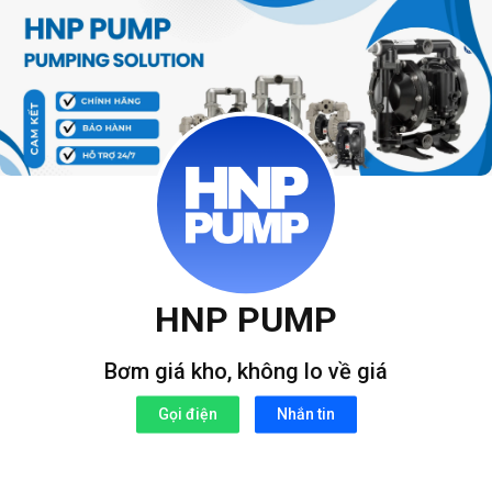
Bỏ
qua
nội
dung
HNP PUMP
Bơm giá kho, không lo về giá
Gọi điện
Nhắn tin