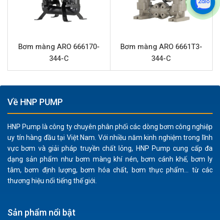
Lưu lượng và áp lực ổn định:
Lưu lượng tối đa 651
l/phút và áp suất 8.3 bar cung cấp đủ công suất cho
nhiều tác vụ bơm công nghiệp, đảm bảo dòng chảy
ổn định.
Bơm màng ARO 666170-
Bơm màng ARO 6661T3-
Kết nối tiêu chuẩn:
Cổng hút xả 2” với kết nối ren giúp
344-C
344-C
việc lắp đặt và tích hợp vào hệ thống hiện có trở nên
dễ dàng và nhanh chóng.
Về HNP PUMP
Ứng dụng sản phẩm ARO 666270-144-C
Nhờ khả năng xử lý đa dạng các loại chất lỏng từ hóa
HNP Pump là công ty chuyên phân phối các dòng bơm công nghiệp
uy tín hàng đầu tại Việt Nam. Với nhiều năm kinh nghiệm trong lĩnh
chất ăn mòn đến thực phẩm nhạy cảm, ARO 666270-
vực bơm và giải pháp truyền chất lỏng, HNP Pump cung cấp đa
144-C được ứng dụng rộng rãi trong nhiều ngành công
dạng sản phẩm như bơm màng khí nén, bơm cánh khế, bơm ly
nghiệp:
tâm, bơm định lượng, bơm hóa chất, bơm thực phẩm... từ các
thương hiệu nổi tiếng thế giới.
Công nghiệp hóa chất:
Bơm axit, bazơ, dung môi,
chất tẩy rửa và các hóa chất độc hại khác.
Sơn và mực in:
Vận chuyển sơn, mực in, chất pha
Sản phẩm nổi bật