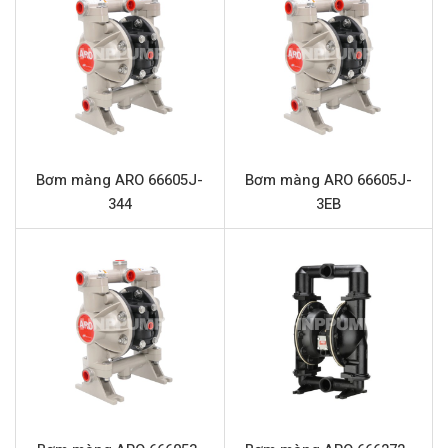
dụng yêu cầu tính linh hoạt cao.
Thông số kỹ thuật ARO 666270-144-C
THÔNG SỐ
GIÁ TRỊ
Model
ARO 666270-144-C
Loại bơm
Bơm màng khí nén
Bơm màng ARO 66605J-
Bơm màng ARO 66605J-
Thương hiệu
ARO
344
3EB
Chất liệu thân bơm
Nhôm
Lưu lượng tối đa
651 l/phút
Áp suất tối đa
8.3 bar
Cổng hút xả
2” (Kết nối ren)
Vật liệu màng
PTFE (Teflon)
Kích thước chất rắn tối đa
6.4 mm