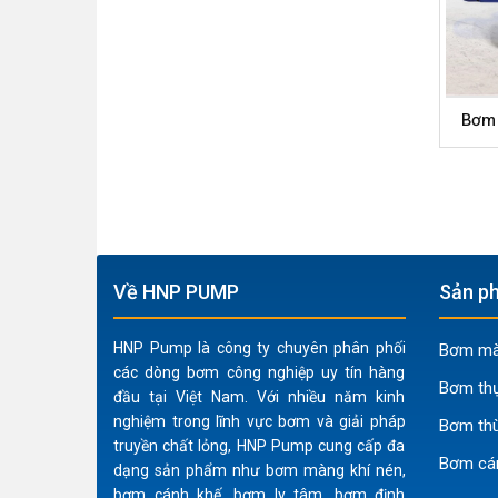
Bơm 
Về HNP PUMP
Sản ph
HNP Pump là công ty chuyên phân phối
Bơm màn
các dòng bơm công nghiệp uy tín hàng
Bơm th
đầu tại Việt Nam. Với nhiều năm kinh
nghiệm trong lĩnh vực bơm và giải pháp
Bơm thù
truyền chất lỏng, HNP Pump cung cấp đa
Bơm cá
dạng sản phẩm như bơm màng khí nén,
bơm cánh khế, bơm ly tâm, bơm định