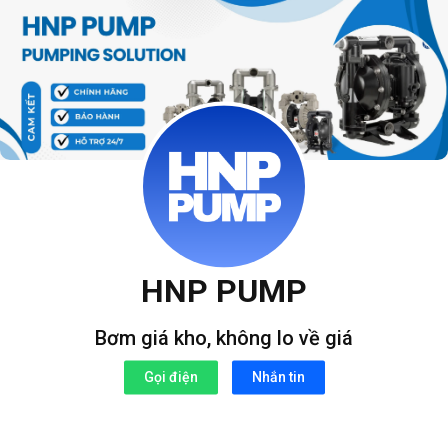
Bỏ
qua
nội
dung
HNP PUMP
Bơm giá kho, không lo về giá
Gọi điện
Nhắn tin