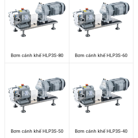
an toàn trong sản xuất. Với khả năng vận chuyển chất
lỏng có độ nhớt cao một cách nhẹ nhàng và hiệu quả,
HLP3S-30 là lựa chọn tối ưu cho các quy trình sản xuất
hiện đại.
Thông số kỹ thuật bơm HLP3S-30
Tên sản phẩm
Bơm cánh khế HLP3S-30
Bơm cánh khế HLP3S-80
Bơm cánh khế HLP3S-60
Model
HLP3S-30
Loại bơm
Bơm cánh khế thực phẩm (bơm áp cao)
Thương hiệu
Carten Pump
Hãng sản xuất
Carten Pump
Xuất xứ
Trung Quốc
Chất liệu
Stainless Steel 316L
Cánh khế
Stainless Steel 316L
Bơm cánh khế HLP3S-50
Bơm cánh khế HLP3S-40