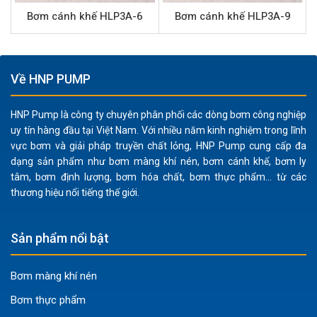
Xử lý nhẹ nhàng:
Cấu tạo cánh khế (lobe pump) giúp
Bơm cánh khế HLP3A-6
Bơm cánh khế HLP3A-9
bơm vận chuyển các chất lỏng nhạy cảm với lực cắt
(shear-sensitive) mà không làm thay đổi cấu trúc hay
chất lượng sản phẩm. Điều này cực kỳ quan trọng đối
Về HNP PUMP
với các sản phẩm như sữa, chocolate, kem dưỡng da.
Khả năng bơm áp cao:
Với áp lực lên tới 14 bar, bơm
HNP Pump là công ty chuyên phân phối các dòng bơm công nghiệp
HLP3S-30 có thể đẩy chất lỏng qua các đường ống
uy tín hàng đầu tại Việt Nam. Với nhiều năm kinh nghiệm trong lĩnh
dài, hệ thống lọc hoặc vào các thiết bị áp suất cao
vực bơm và giải pháp truyền chất lỏng, HNP Pump cung cấp đa
một cách hiệu quả.
dạng sản phẩm như bơm màng khí nén, bơm cánh khế, bơm ly
tâm, bơm định lượng, bơm hóa chất, bơm thực phẩm... từ các
Dải độ nhớt rộng:
Có khả năng xử lý chất lỏng có độ
thương hiệu nổi tiếng thế giới.
nhớt cực cao lên đến 1.000.000 CP, mở rộng phạm vi
ứng dụng cho nhiều loại vật liệu đặc biệt.
Sản phẩm nổi bật
Phạm vi nhiệt độ hoạt động rộng:
Hoạt động ổn định
trong dải nhiệt độ từ -10°C đến 120°C, cho phép sử
dụng trong các quy trình làm lạnh hoặc gia nhiệt.
Bơm màng khí nén
Kết nối vệ sinh:
Cổng hút xả 2″ với chuẩn kết nối
Bơm thực phẩm
Clamp-SMS giúp việc lắp đặt, tháo dỡ và vệ sinh trở