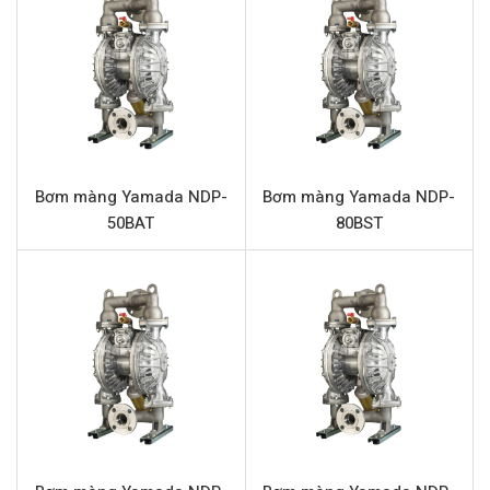
trội. Với thiết kế chắc chắn từ vật liệu nhôm và các chi
tiết được lựa chọn kỹ lưỡng, Yamada NDP-P25BAN
mang lại hiệu suất ổn định và đáng tin cậy trong môi
trường công nghiệp khắc nghiệt.
Bơm màng Yamada NDP-P25BAN không chỉ là một thiết
bị, mà còn là một khoản đầu tư thông minh cho quy
Bơm màng Yamada NDP-
Bơm màng Yamada NDP-
trình sản xuất của bạn. Lợi ích khi sử dụng sản phẩm này
50BAT
80BST
bao gồm:
Khả năng tương thích với nhiều loại hóa chất và môi
chất khác nhau nhờ vật liệu chế tạo cao cấp.
Đảm bảo an toàn vận hành, đặc biệt với các chất lỏng
dễ cháy nổ, do không sử dụng điện và không phát
sinh nhiệt.
Dễ dàng điều chỉnh lưu lượng bằng cách thay đổi áp
lực khí nén cấp vào, mang lại sự linh hoạt cao trong
ứng dụng.