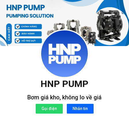
Bỏ
qua
nội
dung
HNP PUMP
Bơm giá kho, không lo về giá
Gọi điện
Nhắn tin