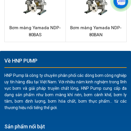
Chất liệu thân bơm
Nhôm
Lưu lượng tối đa
182.8 L/phút
Áp lực tối đa
7 kgf/cm² (hoặc 7 bar)
Bơm màng Yamada NDP-
Bơm màng Yamada NDP-
80BAS
80BAN
Đường cấp khí
3/8” (Kết nối ren)
Đầu hút và đẩy
1” (Kết nối ren)
Vật liệu phần trung tâm
Nhựa Polypropylene
Về HNP PUMP
Vật liệu màng
Caosu Buna
HNP Pump là công ty chuyên phân phối các dòng bơm công nghiệp
Vật liệu bi
Caosu Buna
uy tín hàng đầu tại Việt Nam. Với nhiều năm kinh nghiệm trong lĩnh
Vật liệu đế bi
Nhôm
vực bơm và giải pháp truyền chất lỏng, HNP Pump cung cấp đa
dạng sản phẩm như bơm màng khí nén, bơm cánh khế, bơm ly
Chất rắn qua bơm tối đa
4.8 mm
tâm, bơm định lượng, bơm hóa chất, bơm thực phẩm... từ các
thương hiệu nổi tiếng thế giới.
Đặc điểm nổi bật Yamada NDP-P25BAN
Yamada NDP-P25BAN được chế tạo với sự chú trọng
Sản phẩm nổi bật