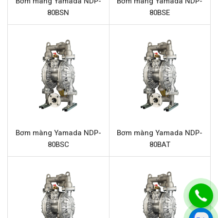
Bơm màng Yamada NDP-
Bơm màng Yamada NDP-
Thiết kế tự mồi, giúp bơm hoạt động hiệu quả ngay
80BSN
80BSE
cả khi không có chất lỏng ban đầu.
Khả năng chạy khô mà không gây hư hại cho bơm,
giảm thiểu rủi ro và chi phí sửa chữa.
Vận chuyển chất lỏng có độ nhớt cao và hạt rắn nhỏ
một cách hiệu quả, hạn chế tắc nghẽn.
Tuổi thọ cao, giảm thiểu chi phí bảo trì và thay thế
phụ tùng.
Thông số kỹ thuật Yamada NDP-P25BAN
Bơm màng Yamada NDP-
Bơm màng Yamada NDP-
THÔNG SỐ
GIÁ TRỊ
80BSC
80BAT
Tên sản phẩm
Bơm màng Yamada NDP-P25BAN
Model
Yamada NDP-P25BAN
Loại bơm
Bơm màng khí nén
Thương hiệu
Yamada