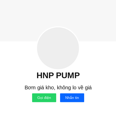
Bỏ
qua
nội
dung
HNP PUMP
Bơm giá kho, không lo về giá
Gọi điện
Nhắn tin