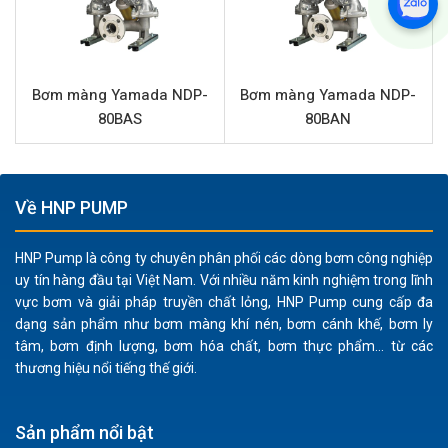
chất lỏng có lẫn hạt rắn với kích thước lên đến 7 mm,
mở rộng phạm vi ứng dụng cho các chất lỏng có độ
nhớt cao hoặc chứa cặn.
Linh hoạt và an toàn: Là loại bơm màng khí nén, NDP-
Bơm màng Yamada NDP-
Bơm màng Yamada NDP-
40BAT không tạo ra tia lửa điện, phù hợp để sử dụng
80BAS
80BAN
trong các môi trường dễ cháy nổ, an toàn khi bơm
hóa chất nguy hiểm.
Hiệu suất cao: Với lưu lượng tối đa 400 lít/phút và áp
Về HNP PUMP
lực 7 bar, bơm đáp ứng tốt nhu cầu chuyển chất lỏng
với tốc độ nhanh và hiệu quả.
HNP Pump là công ty chuyên phân phối các dòng bơm công nghiệp
Dễ dàng lắp đặt và bảo trì: Thiết kế tối ưu hóa giúp
uy tín hàng đầu tại Việt Nam. Với nhiều năm kinh nghiệm trong lĩnh
việc lắp đặt và bảo dưỡng trở nên đơn giản, tiết kiệm
vực bơm và giải pháp truyền chất lỏng, HNP Pump cung cấp đa
thời gian cho người dùng.
dạng sản phẩm như bơm màng khí nén, bơm cánh khế, bơm ly
tâm, bơm định lượng, bơm hóa chất, bơm thực phẩm... từ các
thương hiệu nổi tiếng thế giới.
Ứng dụng sản phẩm YAMADA NDP-40BAT
Bơm màng khí nén YAMADA NDP-40BAT là lựa chọn lý
Sản phẩm nổi bật
tưởng cho nhiều ngành công nghiệp nhờ khả năng xử lý