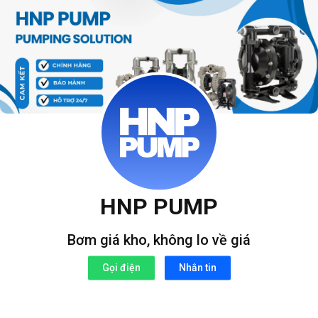
Bỏ
qua
nội
dung
HNP PUMP
Bơm giá kho, không lo về giá
Gọi điện
Nhắn tin