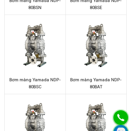
Bơm màng Yamada NDP-
Bơm màng Yamada NDP-
80BSN
80BSE
Đế bi
Nhôm
Đường cấp khí
1/4” (Kết nối ren)
Đầu hút và đẩy
3/4” (Kết nối ren)
Chất rắn qua bơm tối đa
2 mm
Đặc điểm nổi bật Yamada NDP-20BAH
Yamada
NDP-20BAH được thiết kế với nhiều ưu điểm
vượt trội, đáp ứng yêu cầu khắt khe của các ngành công
Bơm màng Yamada NDP-
Bơm màng Yamada NDP-
nghiệp hiện đại:
80BSC
80BAT
Độ bền vật liệu cao:
Thân bơm bằng nhôm, kết hợp
màng và bi bằng Hytrel, mang lại khả năng chống ăn
mòn hiệu quả với nhiều loại hóa chất, dung môi và độ
bền cơ học ấn tượng.
An toàn cháy nổ:
Là bơm màng khí nén, Yamada NDP-