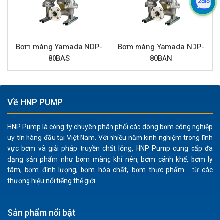
20BAH loại bỏ nguy cơ phát sinh tia lửa điện, đặc biệt
an toàn khi vận chuyển các chất lỏng dễ cháy nổ như
dung môi, sơn, mực in.
Xử lý đa dạng chất lỏng:
Khả năng bơm các chất lỏng
Bơm màng Yamada NDP-
Bơm màng Yamada NDP-
có độ nhớt cao, chứa hạt rắn lên đến 2 mm, bùn hoặc
80BAS
80BAN
nước thải, mở rộng phạm vi ứng dụng trong nhiều lĩnh
vực.
Hoạt động ổn định:
Bơm có khả năng tự mồi, chạy
Về HNP PUMP
khô mà không bị hỏng, và dễ dàng điều chỉnh lưu
lượng bằng cách thay đổi áp suất khí nén cấp vào,
HNP Pump là công ty chuyên phân phối các dòng bơm công nghiệp
đảm bảo vận hành linh hoạt.
uy tín hàng đầu tại Việt Nam. Với nhiều năm kinh nghiệm trong lĩnh
Thiết kế nhỏ gọn:
Với kích thước đường cấp khí 1/4”
vực bơm và giải pháp truyền chất lỏng, HNP Pump cung cấp đa
dạng sản phẩm như bơm màng khí nén, bơm cánh khế, bơm ly
và đầu hút/đẩy 3/4”, bơm dễ dàng tích hợp vào các
tâm, bơm định lượng, bơm hóa chất, bơm thực phẩm... từ các
hệ thống hiện có, tiết kiệm không gian lắp đặt.
thương hiệu nổi tiếng thế giới.
Dễ bảo trì:
Cấu tạo đơn giản giúp việc tháo lắp, vệ
sinh và thay thế phụ tùng trở nên nhanh chóng, giảm
Sản phẩm nổi bật
thiểu thời gian ngừng máy.