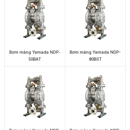
có độ nhớt, chứa hạt rắn, đảm bảo quy trình vận hành
liên tục và ổn định.
Thông số kỹ thuật Yamada NDP-20BAH
Tên sản phẩm
Bơm màng Yamada NDP-20BAH
Model
Yamada NDP-20BAH
Bơm màng Yamada NDP-
Bơm màng Yamada NDP-
Loại bơm
Bơm màng khí nén
50BAT
80BST
Thương hiệu
Yamada
Chất liệu
Nhôm
Lưu lượng tối đa
112.9 L/phút
Áp lực tối đa
7 bar
Phần trung tâm
Nhôm
Màng
Hytrel
Bi
Hytrel