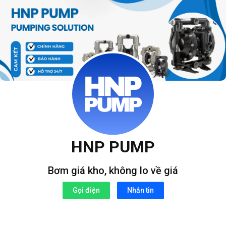
Bỏ
qua
nội
dung
HNP PUMP
Bơm giá kho, không lo về giá
Gọi điện
Nhắn tin