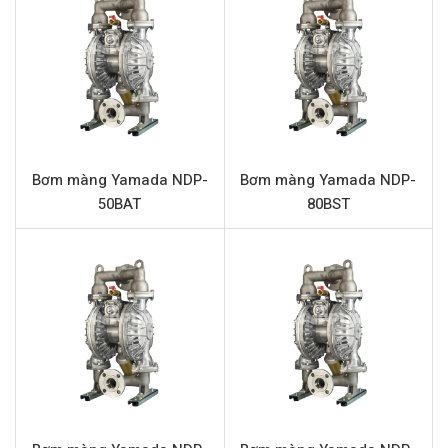
Yamada NDP-15BAT cam kết mang lại hiệu quả hoạt
động liên tục, giảm thiểu rủi ro và chi phí bảo trì cho các
quy trình sản xuất.
Đặc điểm nổi bật Yamada NDP-15BAT
Bơm màng khí nén Yamada
NDP-15BAT được thiết kế
để đáp ứng các yêu cầu khắt khe của ngành công
Bơm màng Yamada NDP-
Bơm màng Yamada NDP-
nghiệp, mang lại nhiều lợi ích vượt trội:
50BAT
80BST
Khả năng chống ăn mòn cao:
Thân bơm bằng nhôm
kết hợp với màng, bi làm từ PTFE (Teflon) và đế bi
nhôm, đảm bảo khả năng kháng hóa chất xuất sắc,
phù hợp cho nhiều loại chất lỏng ăn mòn.
Vận hành an toàn trong môi trường dễ cháy nổ:
Là
bơm màng khí nén, Yamada NDP-15BAT không sử
dụng động cơ điện, loại bỏ nguy cơ phát sinh tia lửa
điện, lý tưởng cho các ứng dụng vận chuyển dung
môi, sơn, mực in hay hóa chất dễ cháy.