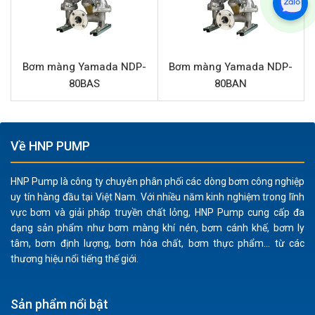
Model
Yamada NDP-15BAT
Loại bơm
Bơm màng khí nén
Thương hiệu
Yamada
Bơm màng Yamada NDP-
Bơm màng Yamada NDP-
80BAS
80BAN
Chất liệu thân bơm
Nhôm
Lưu lượng tối đa
58.5 lít/phút
Áp lực tối đa
7 bar
Về HNP PUMP
Đường cấp khí
1/4” (Kết nối ren)
HNP Pump là công ty chuyên phân phối các dòng bơm công nghiệp
Đầu hút và đẩy
1/2” (Kết nối ren)
uy tín hàng đầu tại Việt Nam. Với nhiều năm kinh nghiệm trong lĩnh
Vật liệu phần trung tâm
Nhôm
vực bơm và giải pháp truyền chất lỏng, HNP Pump cung cấp đa
dạng sản phẩm như bơm màng khí nén, bơm cánh khế, bơm ly
Vật liệu màng
PTFE (Teflon)
tâm, bơm định lượng, bơm hóa chất, bơm thực phẩm... từ các
thương hiệu nổi tiếng thế giới.
Vật liệu bi
PTFE (Teflon)
Vật liệu đế bi
Nhôm
Sản phẩm nổi bật
Chất rắn qua bơm tối đa
1 mm