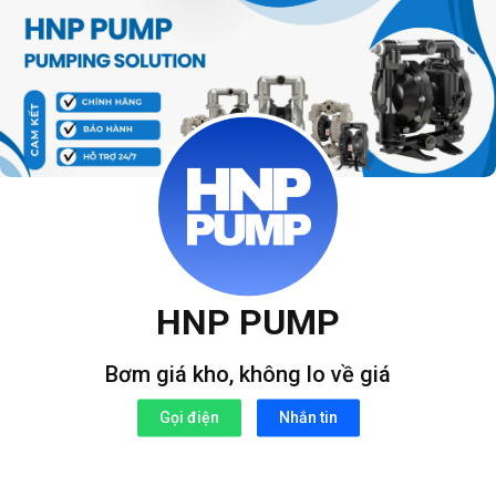
Bỏ
qua
nội
dung
HNP PUMP
Bơm giá kho, không lo về giá
Gọi điện
Nhắn tin