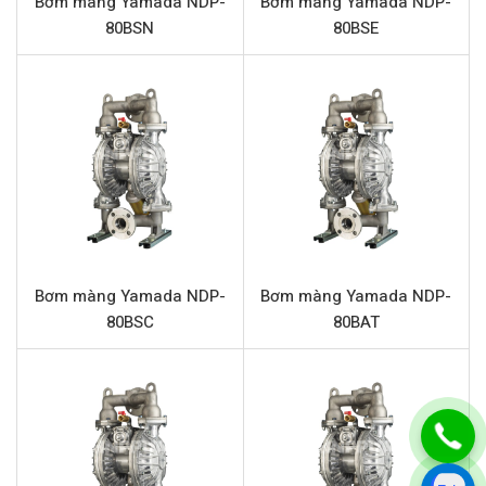
Bơm màng Yamada NDP-
Bơm màng Yamada NDP-
Thông số kỹ thuật Yamada NDP-15BAH
80BSN
80BSE
Tên sản phẩm
Bơm màng Yamada NDP-15BAH
Model
Yamada NDP-15BAH
Loại bơm
Bơm màng khí nén
Thương hiệu
Yamada
Vật liệu thân bơm
Nhôm
Vật liệu màng
Hytrel
Vật liệu bi
Hytrel
Bơm màng Yamada NDP-
Bơm màng Yamada NDP-
80BSC
80BAT
Vật liệu đế bi
Nhôm
Vật liệu phần trung tâm
Nhôm
Lưu lượng tối đa
62.8 L/phút
Áp lực tối đa
7 bar
Đường cấp khí
1/4” (Kết nối ren)