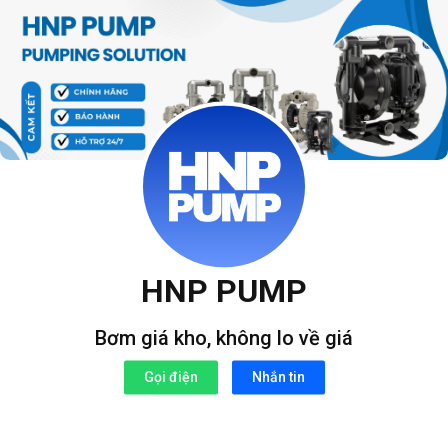
Bỏ
qua
nội
dung
HNP PUMP
Bơm giá kho, không lo về giá
Gọi điện
Nhắn tin