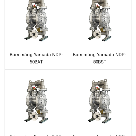
hạt rắn.
Bơm màng Yamada NDP-15BAH mang lại nhiều lợi ích
thiết thực cho doanh nghiệp:
Hoạt động an toàn trong môi trường dễ cháy nổ nhờ
cơ chế dẫn động bằng khí nén.
Khả năng xử lý đa dạng chất lỏng từ hóa chất, dung
Bơm màng Yamada NDP-
Bơm màng Yamada NDP-
môi đến nước thải, keo dán.
50BAT
80BST
Cấu tạo vật liệu nhôm bền bỉ, chịu được va đập và môi
trường công nghiệp.
Màng và bi Hytrel tăng cường khả năng kháng hóa
chất và chống mài mòn, kéo dài tuổi thọ bơm.
Tự mồi hiệu quả và có khả năng chạy khô mà không
gây hư hại cho bơm.
Dễ dàng điều chỉnh lưu lượng và áp lực hoạt động
bằng cách thay đổi áp suất khí cấp.