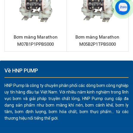
CHẤT LIỆU THÂN BƠM
Nhôm
CHẤT LIỆU PHẦN TRUNG TÂM
Nhôm
CHẤT LIỆU MÀNG
PTFE (Teflon)
Bơm màng Marathon
Bơm màng Marathon
CHẤT LIỆU MÀNG BACKUP
Cao su Neoprene
M07B1P1PPBS000
M05B2P1TPBS000
CHẤT LIỆU BI
PTFE (Teflon)
CHẤT LIỆU ĐẾ BI
PTFE (Teflon)
Về HNP PUMP
CHẤT LIỆU GIẢM THANH (MUFLER)
Nhựa Polypropylene
LƯU LƯỢNG TỐI ĐA
1078 lít/phút
HNP Pump là công ty chuyên phân phối các dòng bơm công nghiệp
ÁP LỰC TỐI ĐA
8.6 bar
uy tín hàng đầu tại Việt Nam. Với nhiều năm kinh nghiệm trong lĩnh
vực bơm và giải pháp truyền chất lỏng, HNP Pump cung cấp đa
ĐƯỜNG CẤP KHÍ
3/4” (Kết nối ren)
dạng sản phẩm như bơm màng khí nén, bơm cánh khế, bơm ly
tâm, bơm định lượng, bơm hóa chất, bơm thực phẩm... từ các
CHẤT RẮN QUA BƠM TỐI ĐA
9.65 mm
thương hiệu nổi tiếng thế giới.
Đặc điểm nổi bật Marathon