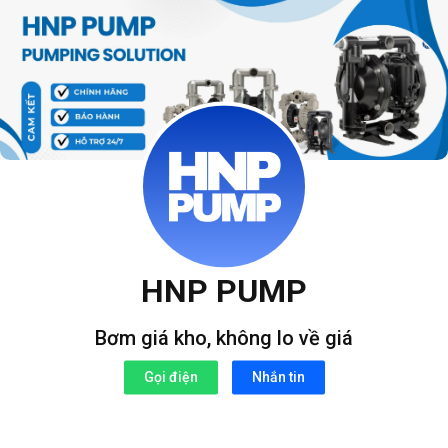
Bỏ
qua
nội
dung
HNP PUMP
Bơm giá kho, không lo về giá
Gọi điện
Nhắn tin