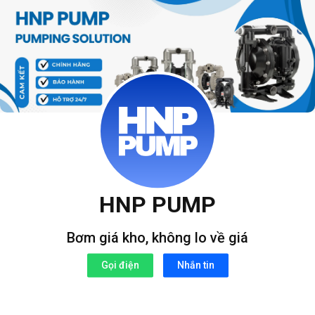
Bỏ
qua
nội
dung
HNP PUMP
Bơm giá kho, không lo về giá
Gọi điện
Nhắn tin