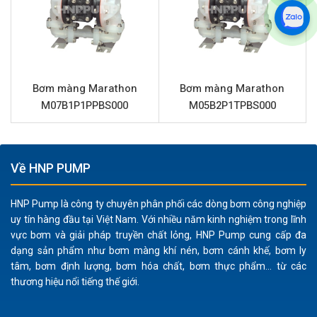
M20B1I1WABS000
Bơm màng Marathon
M20B1I1WABS000 được thiết kế
với nhiều đặc tính ưu việt, mang lại giá trị cao cho người
sử dụng trong các ngành công nghiệp nặng:
Bơm màng Marathon
Bơm màng Marathon
Cấu tạo bền bỉ:
Thân bơm làm từ gang nguyên khối,
M07B1P1PPBS000
M05B2P1TPBS000
cung cấp độ cứng cáp và khả năng chống chịu va
đập, mài mòn tốt trong môi trường khắc nghiệt. Phần
trung tâm nhôm tăng cường độ bền cấu trúc.
Về HNP PUMP
Khả năng tương thích hóa chất:
Màng và bi bơm làm
từ Santoprene, một vật liệu elastomer cao cấp, cho
HNP Pump là công ty chuyên phân phối các dòng bơm công nghiệp
phép bơm xử lý hiệu quả nhiều loại hóa chất, dung
uy tín hàng đầu tại Việt Nam. Với nhiều năm kinh nghiệm trong lĩnh
môi, chất tẩy rửa mà không bị ăn mòn hay xuống cấp
vực bơm và giải pháp truyền chất lỏng, HNP Pump cung cấp đa
nhanh chóng.
dạng sản phẩm như bơm màng khí nén, bơm cánh khế, bơm ly
Vận hành an toàn:
Là loại bơm khí nén, không sử dụng
tâm, bơm định lượng, bơm hóa chất, bơm thực phẩm... từ các
thương hiệu nổi tiếng thế giới.
điện, giúp giảm thiểu rủi ro cháy nổ khi vận chuyển
các chất lỏng dễ cháy hoặc trong môi trường có khí