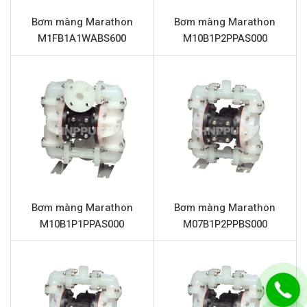
Thương hiệu
Marathon
Bơm màng Marathon
Bơm màng Marathon
M1FB1A1WABS600
M10B1P2PPAS000
Chất liệu thân bơm
Gang
Lưu lượng tối đa
758 lít/phút
Áp lực tối đa
8.6 bar
Đường cấp khí
3/4” (Kết nối ren)
Đầu hút và đẩy
2” (Kết nối ren)
Phần trung tâm
Nhôm
Màng
Santoprene
Bơm màng Marathon
Bơm màng Marathon
Bi
Santoprene
M10B1P1PPAS000
M07B1P2PPBS000
Đế bi
Nhựa Polyethylen
Giảm thanh (Mufler)
Nhựa Polypropylene
Đặc điểm nổi bật Marathon