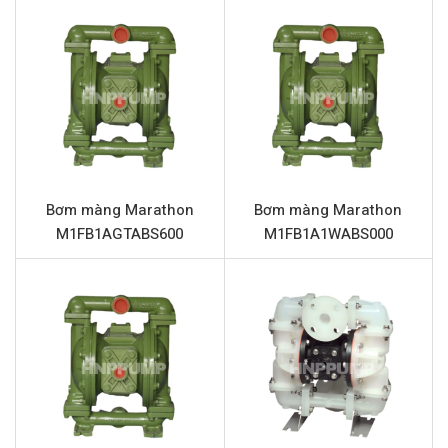
Marathon đảm bảo hoạt động ổn định và tin cậy, đáp
ứng các yêu cầu khắt khe nhất.
Marathon M20B1I1WABS000 thuộc dòng bơm màng khí
nén (AODD) cao cấp, được sản xuất bởi Marathon, một
thương hiệu uy tín trong ngành công nghiệp bơm. Sản
phẩm này nổi bật với khả năng xử lý đa dạng các loại vật
liệu từ ăn mòn đến mài mòn, mang lại hiệu suất vượt trội
Bơm màng Marathon
Bơm màng Marathon
và tuổi thọ lâu dài. Đây là lựa chọn lý tưởng cho các nhà
M1FB1AGTABS600
M1FB1A1WABS000
máy, xí nghiệp đang tìm kiếm một thiết bị bơm mạnh
mẽ, an toàn và dễ bảo trì.
Thông số kỹ thuật Marathon
M20B1I1WABS000
Tên sản phẩm
Bơm màng Marathon M20B1I1WABS000
Model
Marathon M20B1I1WABS000
Loại bơm
Bơm màng khí nén