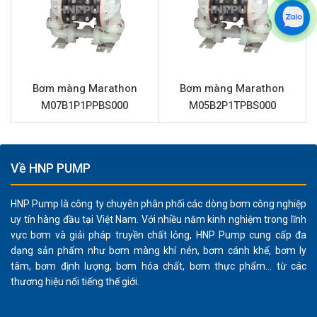
Polypropylene kết hợp với màng PTFE (Teflon) và bi
PTFE cho khả năng chống ăn mòn hiệu quả trước
nhiều loại hóa chất mạnh, dung môi và axit/kiềm.
Vận hành an toàn:
Bơm màng khí nén không sử dụng
động cơ điện, loại bỏ nguy cơ phát sinh tia lửa điện,
Bơm màng Marathon
Bơm màng Marathon
an toàn tuyệt đối trong môi trường dễ cháy nổ.
M07B1P1PPBS000
M05B2P1TPBS000
Khả năng tự mồi và chạy khô:
Bơm có thể tự mồi
chất lỏng mà không cần mồi trước, và vận hành
không tải (chạy khô) mà không gây hỏng hóc, kéo dài
Về HNP PUMP
tuổi thọ thiết bị.
Xử lý đa dạng chất lỏng:
Có khả năng bơm các chất
HNP Pump là công ty chuyên phân phối các dòng bơm công nghiệp
lỏng có độ nhớt cao, chứa hạt rắn (bùn loãng) hoặc
uy tín hàng đầu tại Việt Nam. Với nhiều năm kinh nghiệm trong lĩnh
nhạy cảm với lực cắt mà không làm thay đổi cấu trúc
vực bơm và giải pháp truyền chất lỏng, HNP Pump cung cấp đa
dạng sản phẩm như bơm màng khí nén, bơm cánh khế, bơm ly
của chúng.
tâm, bơm định lượng, bơm hóa chất, bơm thực phẩm... từ các
Bảo trì đơn giản:
Thiết kế chắc chắn, các bộ phận dễ
thương hiệu nổi tiếng thế giới.
dàng tháo lắp để kiểm tra và thay thế, giảm thiểu thời
gian ngừng máy.