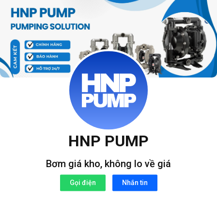
Bỏ
qua
nội
dung
HNP PUMP
Bơm giá kho, không lo về giá
Gọi điện
Nhắn tin