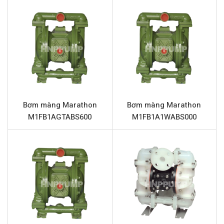
năng kháng hóa chất vượt trội, độ bền cơ học cao và
vận hành ổn định. Sản phẩm này đảm bảo hiệu suất làm
việc liên tục, giảm thiểu rủi ro sự cố và tối ưu hóa quy
trình sản xuất.
Thông số kỹ thuật Marathon
M1FB3P2PPUS000
Tên sản phẩm
Bơm màng Marathon M1FB3P2P
Bơm màng Marathon
Bơm màng Marathon
M1FB1AGTABS600
M1FB1A1WABS000
Model
M1FB3P2PPUS000
Loại bơm
Bơm màng khí nén (AODD)
Thương hiệu
Marathon
Vật liệu thân bơm
Nhựa Polypropylene (PP)
Vật liệu phần trung tâm
Nhựa Polypropylene (PP)
Vật liệu màng chính
PTFE (Teflon)