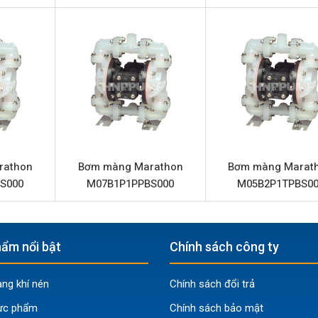
g khí nén
n
 nối ren)
rathon
Bơm màng Marathon
Bơm màng Marat
S000
M07B1P1PPBS000
M05B2P1TPBS00
eoprene
eoprene
yethylene
ẩm nổi bật
Chính sách công ty
lypropylene
g khí nén
Chính sách đổi trả
B1ANWABS000
ực phẩm
Chính sách bảo mật