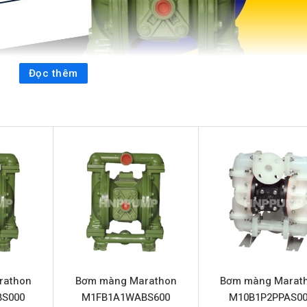
Đọc thêm
ải pháp tối ưu cho nhu cầu chuyển dịch chất lỏng trong nhiều ng
mạnh mẽ, model này nổi bật với cấu trúc từ nhôm bền bỉ, mang 
hương hiệu Marathon, đảm bảo chất lượng và độ bền vượt trội t
FB1ANWABS000
ng Marathon M1FB1ANWABS000
rathon
Bơm màng Marathon
Bơm màng Marat
S000
M1FB1A1WABS600
M10B1P2PPAS00
on M1FB1ANWABS000