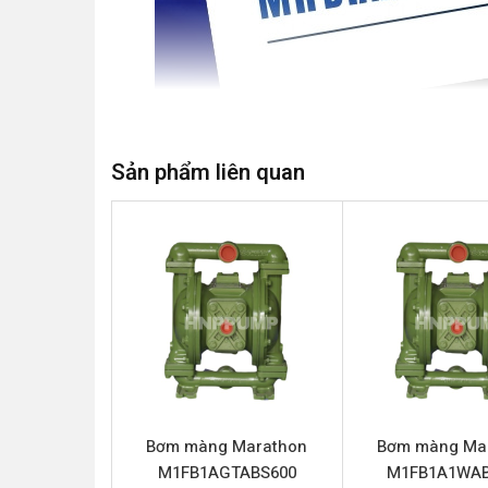
Sản phẩm liên quan
Bơm màng Marathon M1FB1ANWABS000
là gi
nghiệp. Được thiết kế như một bơm màng khí nén 
suất ổn định và đáng tin cậy. Sản phẩm thuộc t
trường công nghiệp khắc nghiệt.
Thông số kỹ thuật Marathon M1
Tên sản phẩm
Bơm mà
Bơm màng Marathon
Bơm màng Ma
M1FB1AGTABS600
M1FB1A1WAB
Model
Marath