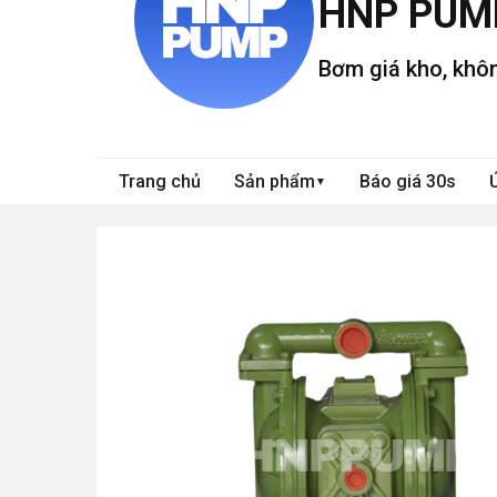
HNP PUM
Bơm giá kho, khôn
Trang chủ
Sản phẩm
Báo giá 30s
▼