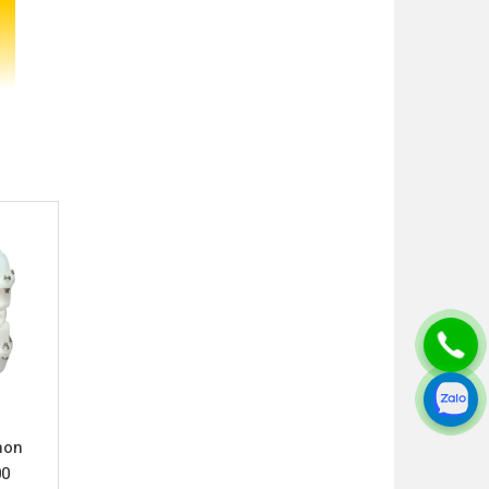
ành công
lại hiệu
rong môi
hon
0