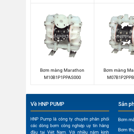
Loại bơm
Bơm màn
Thương hiệu
Maratho
Chất liệu
Nhôm
Lưu lượng tối đa
170
Áp lực tối đa
8.6
Đường cấp khí
1/2” (Kết
Bơm màng Marathon
Bơm màng Ma
Phần trung tâm
Nhôm
M10B1P1PPAS000
M07B1P2PPB
Màng
Caosu N
Bi
Caosu N
Đế bi
Nhựa Pol
Về HNP PUMP
Sản ph
Giảm thanh (Mufler)
Nhựa Po
HNP Pump là công ty chuyên phân phối
Bơm màn
các dòng bơm công nghiệp uy tín hàng
Đặc điểm nổi bật Marathon M1F
Bơm th
đầu tại Việt Nam. Với nhiều năm kinh