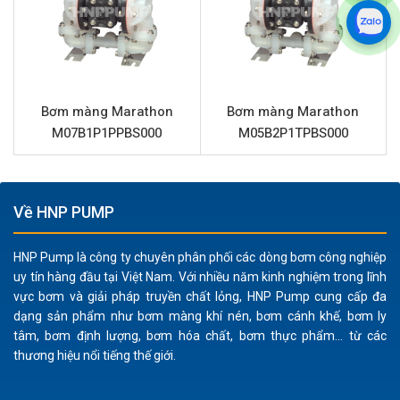
Khả năng chống ăn mòn hiệu quả:
Thân bơm bằng
nhôm kết hợp với màng, bi và đế bi bằng PTFE
(Teflon) giúp bơm chống chịu tốt với nhiều loại hóa
chất ăn mòn nhẹ, dung môi và các chất lỏng có tính
ăn mòn trung bình.
Bơm màng Marathon
Bơm màng Marathon
M07B1P1PPBS000
M05B2P1TPBS000
Độ bền vượt trội:
Cấu tạo từ các vật liệu cao cấp như
nhôm, PTFE và Santoprene đảm bảo tuổi thọ vận
hành lâu dài, giảm thiểu chi phí bảo trì và thay thế phụ
tùng.
Về HNP PUMP
Linh hoạt trong ứng dụng:
Có khả năng bơm nhiều
loại chất lỏng từ có độ nhớt thấp đến cao, chất lỏng
HNP Pump là công ty chuyên phân phối các dòng bơm công nghiệp
uy tín hàng đầu tại Việt Nam. Với nhiều năm kinh nghiệm trong lĩnh
chứa hạt rắn nhỏ, bùn lỏng mà không gây hư hại.
vực bơm và giải pháp truyền chất lỏng, HNP Pump cung cấp đa
An toàn cháy nổ:
Vận hành bằng khí nén, không sử
dạng sản phẩm như bơm màng khí nén, bơm cánh khế, bơm ly
dụng điện, giúp bơm màng Marathon
tâm, bơm định lượng, bơm hóa chất, bơm thực phẩm... từ các
M1FB1A2TABS000 an toàn tuyệt đối khi làm việc
thương hiệu nổi tiếng thế giới.
trong môi trường dễ cháy nổ hoặc có hơi dung môi.