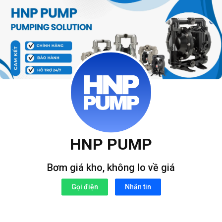
Bỏ
qua
nội
dung
HNP PUMP
Bơm giá kho, không lo về giá
Gọi điện
Nhắn tin