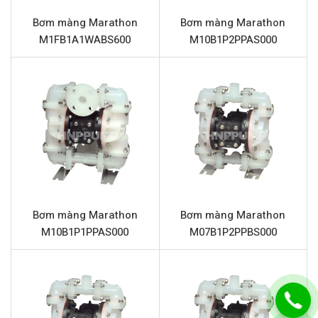
Áp lực tối đa
8.6 Bar
Bơm màng Marathon
Bơm màng Marathon
Vật liệu màng
PTFE (Teflon)
M1FB1A1WABS600
M10B1P2PPAS000
Vật liệu màng dự phòng
Santoprene
Vật liệu bi
PTFE (Teflon)
Vật liệu đế bi
PTFE (Teflon)
Đường cấp khí
1/2” (Kết nối ren)
Phần trung tâm
Nhôm
Giảm thanh (Mufler)
Nhựa Polypropylene
Bơm màng Marathon
Bơm màng Marathon
Đặc điểm nổi bật Marathon
M10B1P1PPAS000
M07B1P2PPBS000
M1FB1A2TABS000
Bơm màng Marathon M1FB1A2TABS000 sở hữu nhiều
ưu điểm vượt trội, tối ưu hóa hiệu suất và độ bền trong
môi trường công nghiệp khắc nghiệt: