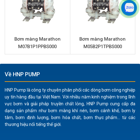
với nhiều loại hóa chất, dung môi, axit và kiềm mạnh.
Độ bền cao:
Các vật liệu cao cấp như nhôm cho thân
và phần trung tâm, cùng với màng backup
Santoprene, đảm bảo tuổi thọ vận hành lâu dài ngay
Bơm màng Marathon
Bơm màng Marathon
cả trong môi trường khắc nghiệt. Giảm thanh thép
M07B1P1PPBS000
M05B2P1TPBS000
cũng tăng cường độ bền tổng thể.
Vận hành an toàn:
Là bơm màng khí nén, sản phẩm
loại bỏ nguy cơ phát sinh tia lửa điện, an toàn khi bơm
các chất dễ cháy nổ như dung môi hay sơn.
Về HNP PUMP
Lưu lượng và áp lực mạnh mẽ:
Lưu lượng lên tới 401
lít/phút và áp lực 8.6 Bar cho phép bơm xử lý hiệu quả
HNP Pump là công ty chuyên phân phối các dòng bơm công nghiệp
uy tín hàng đầu tại Việt Nam. Với nhiều năm kinh nghiệm trong lĩnh
các chất lỏng có độ nhớt cao và vận chuyển chúng
vực bơm và giải pháp truyền chất lỏng, HNP Pump cung cấp đa
qua khoảng cách đáng kể.
dạng sản phẩm như bơm màng khí nén, bơm cánh khế, bơm ly
Thiết kế dễ bảo trì:
Các kết nối ren tiêu chuẩn (đường
tâm, bơm định lượng, bơm hóa chất, bơm thực phẩm... từ các
cấp khí 3/4” và đầu hút/đẩy 1.5”) giúp việc lắp đặt và
thương hiệu nổi tiếng thế giới.
bảo dưỡng trở nên đơn giản, tiết kiệm thời gian và chi