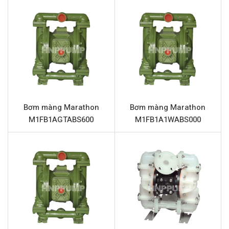
trường sản xuất khắc nghiệt.
Thông số kỹ thuật Marathon
M15B1A2TABS600
Tên sản phẩm
Bơm màng Marathon M15B1A2
Model
Marathon M15B1A2TABS600
Loại bơm
Bơm màng khí nén
Bơm màng Marathon
Bơm màng Marathon
M1FB1AGTABS600
M1FB1A1WABS000
Thương hiệu
Marathon
Chất liệu thân bơm
Nhôm
Lưu lượng tối đa
401 lít/phút
Áp lực tối đa
8.6 Bar
Đường cấp khí
3/4” (Kết nối ren)
Đầu hút và đẩy
1.5” (Kết nối ren)