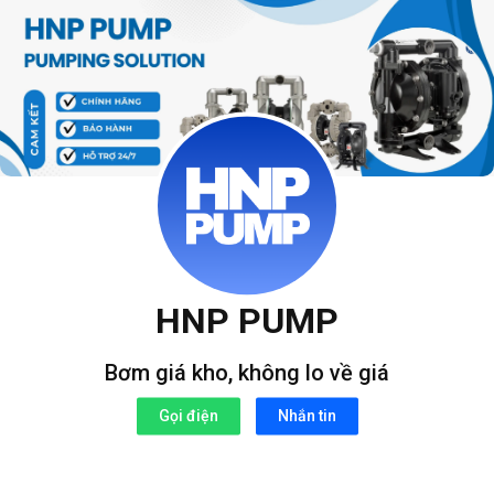
Bỏ
qua
nội
dung
HNP PUMP
Bơm giá kho, không lo về giá
Gọi điện
Nhắn tin