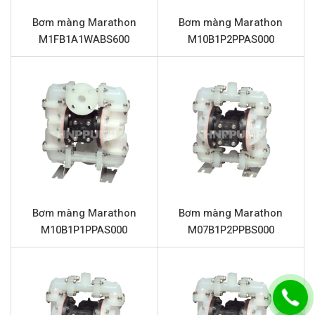
Vật liệu phần trung tâm
Nhôm
Bơm màng Marathon
Bơm màng Marathon
Vật liệu màng
PTFE (Teflon)
M1FB1A1WABS600
M10B1P2PPAS000
Vật liệu màng backup
Santoprene
Vật liệu bi
PTFE (Teflon)
Vật liệu đế bi
PTFE (Teflon)
Vật liệu giảm thanh (Mufler)
Thép
Đặc điểm nổi bật Marathon
M15B1A2TABS600
Bơm màng Marathon M15B1A2TABS600 được thiết kế
Bơm màng Marathon
Bơm màng Marathon
M10B1P1PPAS000
M07B1P2PPBS000
để đáp ứng các yêu cầu khắt khe nhất của ngành công
nghiệp, mang lại nhiều lợi ích vượt trội:
Kháng hóa chất vượt trội:
Với màng bơm, bi và đế bi
làm từ PTFE (Teflon) kết hợp với thân bơm nhôm,
bơm có khả năng chống ăn mòn tuyệt vời khi tiếp xúc