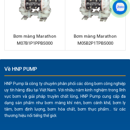
nghiệp khắc nghiệt.
Khả năng tương thích vật liệu rộng:
Màng và bi làm từ
Santoprene cung cấp khả năng kháng hóa chất tốt
đối với nhiều loại dung môi, axit và bazơ yếu, đồng
thời chống mài mòn hiệu quả khi bơm chất lỏng có
Bơm màng Marathon
Bơm màng Marathon
hạt rắn. Đế bi Polyethylene tăng cường độ bền cho bộ
M07B1P1PPBS000
M05B2P1TPBS000
phận này.
Vận hành an toàn:
Là bơm màng khí nén, Marathon
M15B1A1WABS000 không tạo ra tia lửa điện, lý tưởng
Về HNP PUMP
cho việc chuyển chất lỏng dễ cháy nổ như dung môi,
sơn, mực in, đảm bảo an toàn tối đa trong nhà máy.
HNP Pump là công ty chuyên phân phối các dòng bơm công nghiệp
Hiệu suất vượt trội:
Với lưu lượng 401 lít/phút và áp
uy tín hàng đầu tại Việt Nam. Với nhiều năm kinh nghiệm trong lĩnh
lực 8.6 bar, bơm có thể xử lý hiệu quả nhiều tác vụ
vực bơm và giải pháp truyền chất lỏng, HNP Pump cung cấp đa
chuyển chất lỏng công nghiệp, từ bơm hóa chất đến
dạng sản phẩm như bơm màng khí nén, bơm cánh khế, bơm ly
tâm, bơm định lượng, bơm hóa chất, bơm thực phẩm... từ các
bùn thải.
thương hiệu nổi tiếng thế giới.
Xử lý chất rắn:
Khả năng bơm các chất lỏng có hạt
rắn lên đến 6 mm giúp bơm hoạt động linh hoạt với