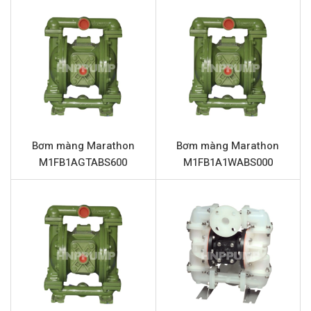
hóa chất ăn mòn nhẹ đến bùn thải đặc.
Thông số kỹ thuật Marathon
M15B1A1WABS000
Tên sản phẩm
Bơm màng Marathon M15B1A1WABS
Model
Marathon M15B1A1WABS000
Loại bơm
Bơm màng khí nén
Bơm màng Marathon
Bơm màng Marathon
Thương hiệu
Marathon
M1FB1AGTABS600
M1FB1A1WABS000
Chất liệu thân bơm
Nhôm
Lưu lượng tối đa
401 lít/phút
Áp lực tối đa
8.6 bar
Đường cấp khí
3/4” (Kết nối ren)
Đầu hút và đẩy
1.5” (Kết nối ren)
Phần trung tâm
Nhôm