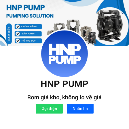
Bỏ
qua
nội
dung
HNP PUMP
Bơm giá kho, không lo về giá
Gọi điện
Nhắn tin