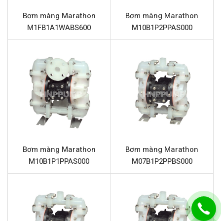
Vật liệu màng
Santoprene
Bơm màng Marathon
Bơm màng Marathon
M1FB1A1WABS600
M10B1P2PPAS000
Vật liệu bi
Santoprene
Vật liệu đế bi
Polyethylene
Giảm thanh (Muffler)
Nhựa Polypropylene
Chất rắn qua bơm tối đa
6 mm
Đặc điểm nổi bật Marathon
M15B1A1WABS000
Bơm màng khí nén Marathon M15B1A1WABS000 được
Bơm màng Marathon
Bơm màng Marathon
tin dùng nhờ vào các ưu điểm vượt trội về thiết kế và vật
M10B1P1PPAS000
M07B1P2PPBS000
liệu:
Độ bền cao:
Thân bơm và phần trung tâm bằng nhôm
mang lại khả năng chống ăn mòn tốt và chịu lực va
đập, đảm bảo tuổi thọ thiết bị trong môi trường công