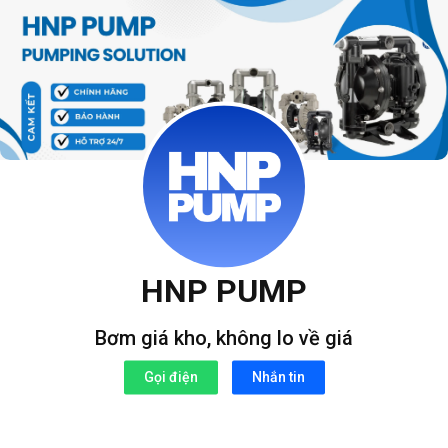
Bỏ
qua
nội
dung
HNP PUMP
Bơm giá kho, không lo về giá
Gọi điện
Nhắn tin