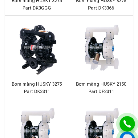
Bơm màng HUSKY 3275
Bơm màng HUSKY 3275
Áp lực tối đa
7 bar
Part DK3GGG
Part DK3366
Đường cấp khí
1/4” (Kết nối ren)
Đầu hút và đẩy
3/4” (Kết nối ren)
Vật liệu phần trung tâm
Nhựa Polypropylen
Vật liệu màng
Cao su Buna
Đế bi
Urethane Duckbill
Chất rắn qua bơm tối đa
2.5 mm
Bơm màng HUSKY 3275
Bơm màng HUSKY 2150
Đặc điểm nổi bật HUSKY 716 Part
Part DK3311
Part DF2311
D53D07
Bơm màng HUSKY
716 Part D53D07 được chế tạo với
các vật liệu cao cấp, đảm bảo tuổi thọ và hiệu suất vượt
trội trong môi trường công nghiệp khắc nghiệt. Cấu trúc
nhôm bền bỉ cùng phần trung tâm Polypropylen mang lại