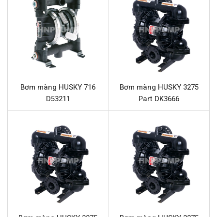
nghiệp nặng.
Sản phẩm này là giải pháp lý tưởng cho các nhà máy cần
một thiết bị bơm đáng tin cậy, an toàn và dễ bảo trì. Với
khả năng xử lý chất rắn nhỏ và dải ứng dụng rộng, bơm
màng HUSKY 716 Part D53D07 tối ưu hóa quy trình sản
xuất và giảm thiểu rủi ro vận hành.
Bơm màng HUSKY 716
Bơm màng HUSKY 3275
Thông số kỹ thuật HUSKY 716 Part
D53211
Part DK3666
D53D07
Tên sản phẩm
Bơm màng HUSKY 716 Part D53D07
Model
HUSKY 716 Part D53D07
Loại bơm
Bơm màng khí nén
Thương hiệu
HUSKY
Chất liệu vỏ bơm
Nhôm
Lưu lượng tối đa
61 lít/phút