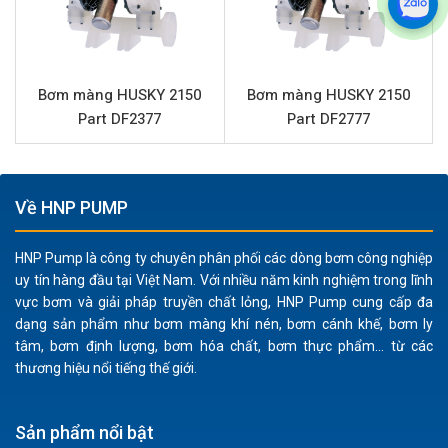
khả năng chống chịu ăn mòn và mài mòn hiệu quả.
Màng bơm bằng cao su Buna cùng đế bi Urethane
Duckbill cung cấp sự linh hoạt và độ bền cao khi tiếp xúc
với nhiều loại chất lỏng.
Bơm màng HUSKY 2150
Bơm màng HUSKY 2150
Part DF2377
Part DF2777
Vật liệu nhôm chắc chắn cho vỏ bơm, tăng cường độ
bền và khả năng chống chịu va đập trong môi trường
công nghiệp.
Phần trung tâm bằng Polypropylen chịu hóa chất tốt,
Về HNP PUMP
phù hợp cho nhiều môi trường làm việc có tính ăn
mòn.
HNP Pump là công ty chuyên phân phối các dòng bơm công nghiệp
uy tín hàng đầu tại Việt Nam. Với nhiều năm kinh nghiệm trong lĩnh
Màng Buna và đế bi Urethane Duckbill tối ưu hóa khả
vực bơm và giải pháp truyền chất lỏng, HNP Pump cung cấp đa
năng bơm các chất lỏng có độ nhớt và chứa hạt rắn
dạng sản phẩm như bơm màng khí nén, bơm cánh khế, bơm ly
nhỏ.
tâm, bơm định lượng, bơm hóa chất, bơm thực phẩm... từ các
Khả năng xử lý chất rắn lên đến 2.5 mm, mở rộng
thương hiệu nổi tiếng thế giới.
phạm vi ứng dụng mà không gây tắc nghẽn.
Thiết kế bơm màng khí nén an toàn cho các môi
Sản phẩm nổi bật
trường dễ cháy nổ, không sinh nhiệt hoặc tia lửa điện.