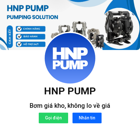
Bỏ
qua
nội
dung
HNP PUMP
Bơm giá kho, không lo về giá
Gọi điện
Nhắn tin