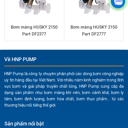
đến các chất có độ nhớt cao hoặc chứa hạt rắn nhỏ
(lên đến 2.5 mm).
Vật liệu chất lượng cao:
Thân bơm bằng nhôm mang
lại độ bền cơ học cao và khả năng chống chịu tốt.
Bơm màng HUSKY 2150
Bơm màng HUSKY 2150
Các bộ phận như màng và bi bằng Santoprene, phần
Part DF2377
Part DF2777
trung tâm Polypropylen, và đế bi Acetal đảm bảo độ
tương thích với nhiều loại hóa chất và kéo dài tuổi thọ
thiết bị.
Về HNP PUMP
Hoạt động an toàn:
Là bơm vận hành bằng khí nén,
HUSKY 716 D53266 loại bỏ nguy cơ phát sinh tia lửa
HNP Pump là công ty chuyên phân phối các dòng bơm công nghiệp
điện, lý tưởng cho việc bơm các chất lỏng dễ cháy nổ
uy tín hàng đầu tại Việt Nam. Với nhiều năm kinh nghiệm trong lĩnh
hoặc trong môi trường yêu cầu an toàn cao.
vực bơm và giải pháp truyền chất lỏng, HNP Pump cung cấp đa
Thiết kế nhỏ gọn, dễ lắp đặt:
Kích thước đường cấp
dạng sản phẩm như bơm màng khí nén, bơm cánh khế, bơm ly
tâm, bơm định lượng, bơm hóa chất, bơm thực phẩm... từ các
khí 1/4” và đường hút/đẩy 3/4” (kết nối ren) giúp việc
thương hiệu nổi tiếng thế giới.
tích hợp vào hệ thống hiện có trở nên dễ dàng và linh
hoạt.
Bảo trì đơn giản:
Cấu trúc bơm màng được thiết kế
Sản phẩm nổi bật