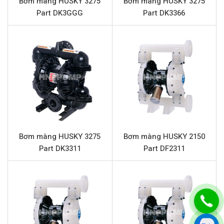
Bơm màng HUSKY 3275
Bơm màng HUSKY 3275
Đầu hút và đẩy
3/4” (Kết nối ren)
Part DK3GGG
Part DK3366
Phần trung tâm
Nhựa Polypropylen
Màng
Santoprene
Bi
Santoprene
Đế bi
Acetal
Chất rắn qua bơm tối đa
2.5 mm
Đặc điểm nổi bật HUSKY 716 D53266
Bơm màng HUSKY 3275
Bơm màng HUSKY 2150
Bơm màng HUSKY
716 D53266 được thiết kế để tối ưu
Part DK3311
Part DF2311
hóa hiệu suất và độ bền trong môi trường công nghiệp.
Các đặc điểm nổi bật của bơm bao gồm:
Khả năng bơm đa dạng:
Với thiết kế bơm màng khí
nén, HUSKY 716 D53266 có thể bơm nhiều loại chất
lỏng khác nhau, từ hóa chất ăn mòn, dung môi cho