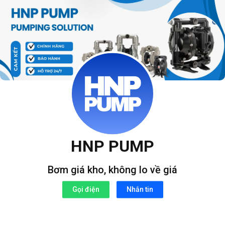
Bỏ
qua
nội
dung
HNP PUMP
Bơm giá kho, không lo về giá
Gọi điện
Nhắn tin