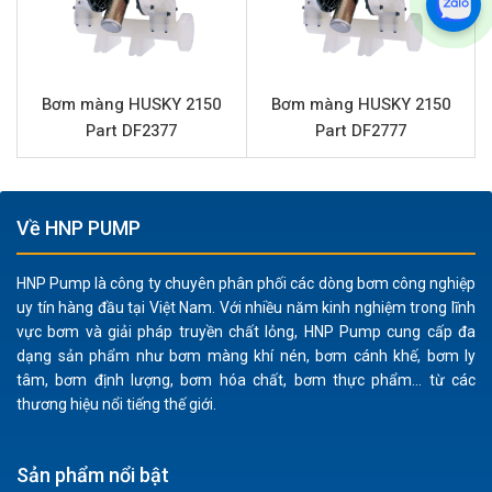
chất, dung môi ăn mòn.
Hoạt động an toàn trong môi trường dễ cháy nổ:
Là
bơm màng khí nén, sản phẩm không sử dụng động cơ
Bơm màng HUSKY 2150
Bơm màng HUSKY 2150
điện, loại bỏ nguy cơ phát sinh tia lửa điện, đảm bảo
Part DF2377
Part DF2777
an toàn tối đa khi bơm các chất dễ cháy.
Hiệu suất ổn định:
Với lưu lượng 57 lít/phút và áp lực
7 Bar, bơm đáp ứng tốt nhu cầu chuyển chất lỏng
trong các quy trình sản xuất vừa và nhỏ.
Về HNP PUMP
Vận chuyển chất lỏng chứa hạt rắn:
Khả năng xử lý
chất rắn có kích thước lên đến 2.5mm giúp bơm
HNP Pump là công ty chuyên phân phối các dòng bơm công nghiệp
uy tín hàng đầu tại Việt Nam. Với nhiều năm kinh nghiệm trong lĩnh
màng HUSKY 515 linh hoạt trong việc bơm bùn, keo
vực bơm và giải pháp truyền chất lỏng, HNP Pump cung cấp đa
hoặc các dung dịch có cặn.
dạng sản phẩm như bơm màng khí nén, bơm cánh khế, bơm ly
Thiết kế bền bỉ, dễ bảo trì:
Các vật liệu cao cấp và
tâm, bơm định lượng, bơm hóa chất, bơm thực phẩm... từ các
cấu trúc chắc chắn đảm bảo tuổi thọ lâu dài và giảm
thương hiệu nổi tiếng thế giới.
thiểu chi phí bảo dưỡng.
Sản phẩm nổi bật
Ứng dụng sản phẩm HUSKY 515 Part