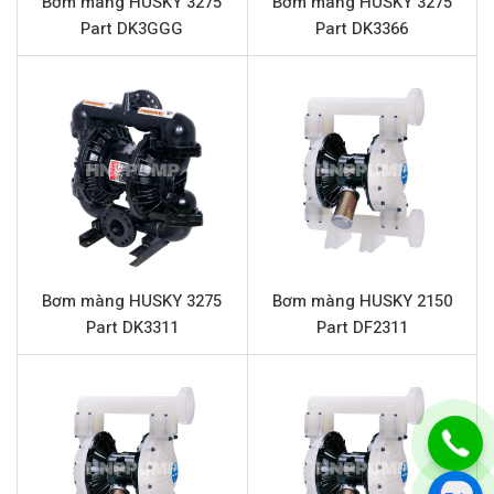
Bơm màng HUSKY 3275
Bơm màng HUSKY 3275
Chất liệu màng
PTFE (Teflon)
Part DK3GGG
Part DK3366
Chất liệu màng Backup
Polyurethane
Chất liệu bi
PTFE (Teflon)
Chất liệu đế bi
Inox 316
Chất rắn qua bơm tối đa
2.5mm
Đặc điểm nổi bật HUSKY 515 Part
D51311
Bơm màng HUSKY
515 Part D51311 được thiết kế để
Bơm màng HUSKY 3275
Bơm màng HUSKY 2150
Part DK3311
Part DF2311
đáp ứng các yêu cầu khắt khe trong nhiều ngành công
nghiệp khác nhau, mang lại hiệu quả vượt trội thông qua
các đặc điểm nổi bật sau:
Khả năng chống ăn mòn vượt trội:
Thân bơm bằng
Acetal kết hợp với màng PTFE (Teflon), bi PTFE và đế
bi Inox 316 giúp bơm chống chịu tốt với nhiều loại hóa