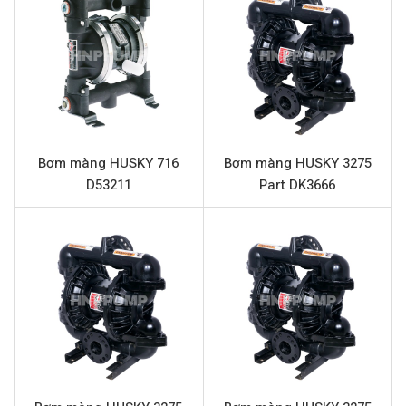
Thông số kỹ thuật HUSKY 515 Part
D51311
Tên sản phẩm
Bơm màng HUSKY 515 Part D51311
Model
HUSKY 515 Part D51311
Loại bơm
Bơm màng khí nén
Bơm màng HUSKY 716
Bơm màng HUSKY 3275
D53211
Part DK3666
Thương hiệu
HUSKY
Chất liệu thân bơm
Acetal
Lưu lượng tối đa
57 lít/phút
Áp lực tối đa
7 Bar
Đường cấp khí
1/4” (Kết nối ren)
Đầu hút và đẩy
1/2” VÀ 3/4” (Kết nối ren)
Chất liệu phần trung tâm
Nhựa Polypropylene