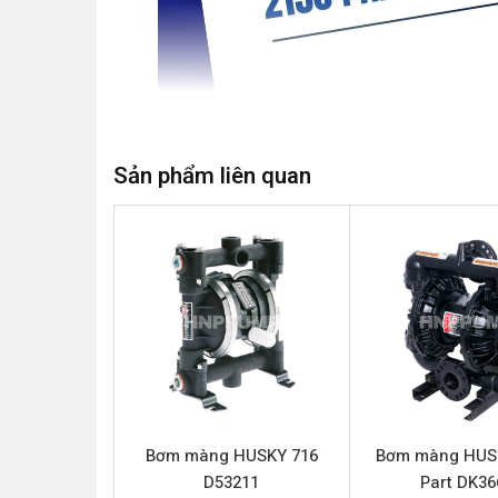
Sản phẩm liên quan
Trong môi trường công nghiệp đầy thử thách, vi
dịch có độ nhớt cao, đòi hỏi một giải pháp bơm 
chọn hàng đầu, được thiết kế đặc biệt để đáp ứ
tiến và vật liệu chế tạo cao cấp, HUSKY 2150 P
linh hoạt nhiều loại chất lỏng công nghiệp.
Thông số kỹ thuật HUSKY 2150 Pa
Bơm màng HUSKY 716
Bơm màng HUS
Tên sản phẩm
D53211
Part DK36