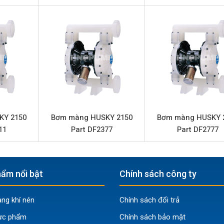
HUSKY 2150 Part DF4311
Bơm màng khí nén (AODD)
HUSKY (Graco)
Inox 316
568 lít/phút
8.4 bar
1/2” (Kết nối ren)
KY 2150
Bơm màng HUSKY 2150
Bơm màng HUSKY 
11
Part DF2377
Part DF2777
2″ (Kết nối ren)
Nhôm
PTFE (Teflon)
ẩm nổi bật
Chính sách công ty
Santoprene
g khí nén
Chính sách đổi trả
PTFE (Teflon)
ực phẩm
Chính sách bảo mật
Inox 316