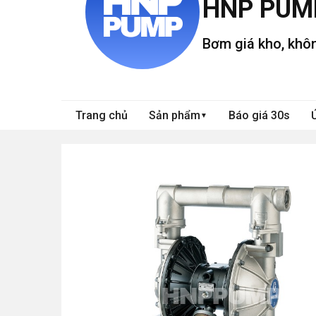
HNP PUM
Bơm giá kho, khôn
Trang chủ
Sản phẩm
Báo giá 30s
▼