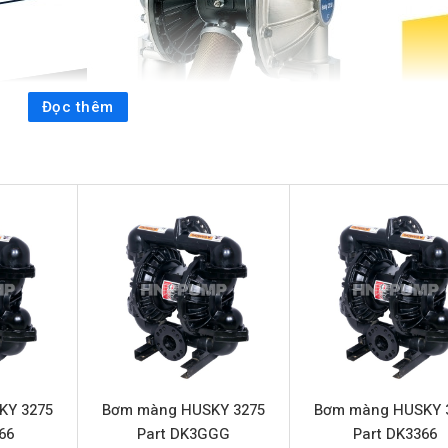
Đọc thêm
ệc vận chuyển các loại chất lỏng đa dạng, từ hóa chất ăn mòn 
đáng tin cậy và hiệu quả.
Bơm màng HUSKY 2150 Part DF43
ng những yêu cầu khắt khe nhất. Với công nghệ bơm màng khí 
art DF4311 mang đến hiệu suất vượt trội, độ bền cao và khả nă
rt DF4311
KY 3275
Bơm màng HUSKY 3275
Bơm màng HUSKY 
Bơm màng HUSKY 2150 Part DF4311
66
Part DK3GGG
Part DK3366