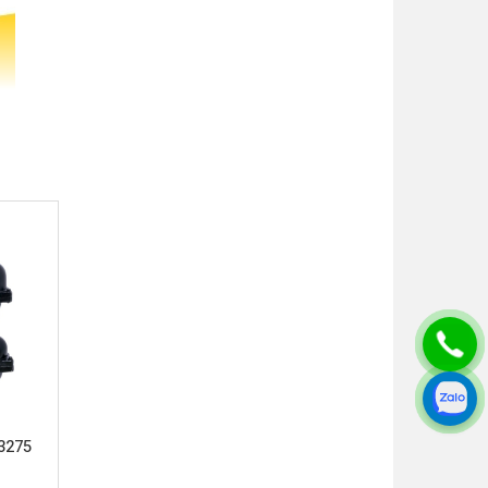
đến dung
11
là lựa
nén tiên
ng xử lý
3275