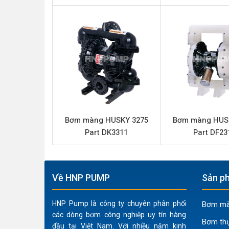
Model
Loại bơm
Thương hiệu
Chất liệu thân bơm
Lưu lượng tối đa
Áp lực tối đa
Đường cấp khí
Bơm màng HUSKY 3275
Bơm màng HUS
Part DK3311
Part DF23
Đầu hút và đẩy
Phần trung tâm
Màng
Về HNP PUMP
Sản ph
Màng Backup
HNP Pump là công ty chuyên phân phối
Bơm màn
Bi
các dòng bơm công nghiệp uy tín hàng
Bơm th
Đế bi
đầu tại Việt Nam. Với nhiều năm kinh