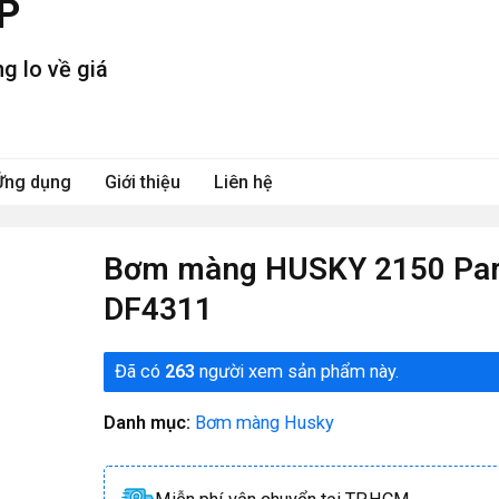
P
g lo về giá
Ứng dụng
Giới thiệu
Liên hệ
Bơm màng HUSKY 2150 Par
DF4311
Đã có
263
người xem sản phẩm này.
Danh mục:
Bơm màng Husky