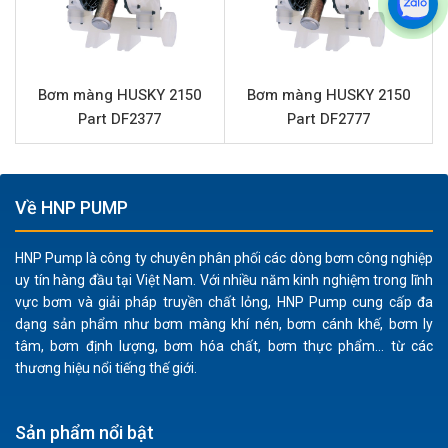
ứng dụng thực phẩm, dược phẩm.
An toàn tuyệt đối:
Là bơm màng khí nén, sản phẩm
không sử dụng động cơ điện, loại bỏ nguy cơ phát
sinh tia lửa điện, lý tưởng cho môi trường dễ cháy nổ
Bơm màng HUSKY 2150
Bơm màng HUSKY 2150
khi bơm dung môi, sơn, dầu.
Part DF2377
Part DF2777
Linh hoạt trong vận chuyển chất lỏng:
Với màng và bi
làm từ cao su Buna, bơm có khả năng xử lý hiệu quả
các chất lỏng có độ nhớt trung bình, dầu, mỡ, dung
Về HNP PUMP
môi và các chất lỏng chứa hạt rắn lên đến 4.8 mm mà
không gây tắc nghẽn hay hư hại.
HNP Pump là công ty chuyên phân phối các dòng bơm công nghiệp
Vận hành ổn định và tiết kiệm chi phí:
Thiết kế bơm
uy tín hàng đầu tại Việt Nam. Với nhiều năm kinh nghiệm trong lĩnh
vực bơm và giải pháp truyền chất lỏng, HNP Pump cung cấp đa
màng cho phép chạy khô mà không hỏng, khả năng
dạng sản phẩm như bơm màng khí nén, bơm cánh khế, bơm ly
tự mồi tốt, ít bộ phận chuyển động, giúp giảm thiểu
tâm, bơm định lượng, bơm hóa chất, bơm thực phẩm... từ các
chi phí bảo trì và tăng tuổi thọ sản phẩm.
thương hiệu nổi tiếng thế giới.
Hiệu suất chuyển chất lỏng đáng kể:
Lưu lượng tối đa
378.5 lít/phút và áp lực 8.4 bar đảm bảo quá trình
Sản phẩm nổi bật
truyền tải chất lỏng nhanh chóng, liên tục, đáp ứng