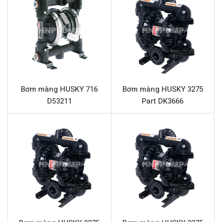
đảm bảo độ bền vượt trội và khả năng tương thích cao
trong môi trường sản xuất khắc nghiệt.
Thông số kỹ thuật HUSKY 1590 Part
DB4377
Tên sản phẩm
Bơm màng HUSKY 1590 Part DB4377
Model
HUSKY 1590 Part DB4377
Bơm màng HUSKY 716
Bơm màng HUSKY 3275
D53211
Part DK3666
Loại bơm
Bơm màng khí nén
Thương hiệu
HUSKY
Chất liệu thân bơm
Inox 316
Lưu lượng tối đa
378.5 lít/phút
Áp lực tối đa
8.4 bar
Đường cấp khí
1/2” (Kết nối ren)
Đầu hút và đẩy
1.5″ (Kết nối ren)