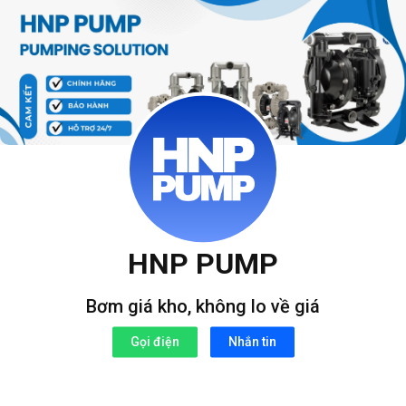
Bỏ
qua
nội
dung
HNP PUMP
Bơm giá kho, không lo về giá
Gọi điện
Nhắn tin